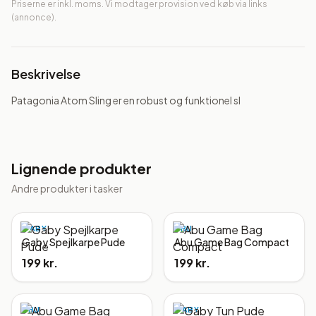
Priserne er inkl. moms. Vi modtager provision ved køb via links
(annonce).
Beskrivelse
Patagonia Atom Sling er en robust og funktionel sl
Lignende produkter
Andre produkter i
tasker
GABY
ABU
Gaby Spejlkarpe Pude
Abu Game Bag Compact
199 kr.
199 kr.
ABU
GABY