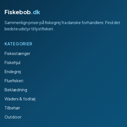
Fiskebob
.dk
Sammenlign priser på fiskegrej fra danske forhandlere. Find det
bedste udstyr til lystfiskeri.
KATEGORIER
Fiskestænger
Fiskehjul
Endegrej
Fluefiskeri
Beklædning
Waders & fodtøj
Tilbehør
Outdoor