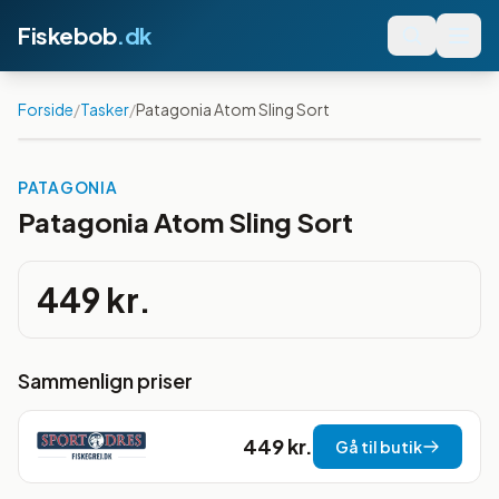
Fiskebob
.dk
Forside
/
Tasker
/
Patagonia Atom Sling Sort
PATAGONIA
Patagonia Atom Sling Sort
449 kr.
Sammenlign priser
449 kr.
Gå til butik