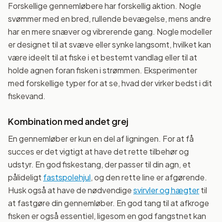
Forskellige gennemløbere har forskellig aktion. Nogle
svømmer med en bred, rullende bevægelse, mens andre
har en mere snæver og vibrerende gang. Nogle modeller
er designet til at svæve eller synke langsomt, hvilket kan
være ideelt til at fiske i et bestemt vandlag eller til at
holde agnen foran fisken i strømmen. Eksperimenter
med forskellige typer for at se, hvad der virker bedst i dit
fiskevand.
Kombination med andet grej
En gennemløber er kun en del af ligningen. For at få
succes er det vigtigt at have det rette tilbehør og
udstyr. En god fiskestang, der passer til din agn, et
pålideligt
fastspolehjul
, og den rette line er afgørende.
Husk også at have de nødvendige
svirvler og hægter
til
at fastgøre din gennemløber. En god tang til at afkroge
fisken er også essentiel, ligesom en god fangstnet kan