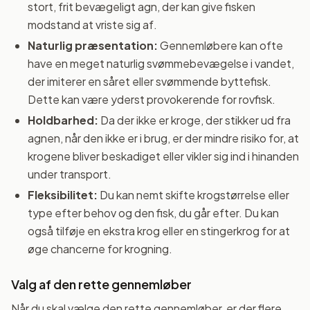
stort, frit bevægeligt agn, der kan give fisken
modstand at vriste sig af.
Naturlig præsentation:
Gennemløbere kan ofte
have en meget naturlig svømmebevægelse i vandet,
der imiterer en såret eller svømmende byttefisk.
Dette kan være yderst provokerende for rovfisk.
Holdbarhed:
Da der ikke er kroge, der stikker ud fra
agnen, når den ikke er i brug, er der mindre risiko for, at
krogene bliver beskadiget eller vikler sig ind i hinanden
under transport.
Fleksibilitet:
Du kan nemt skifte krogstørrelse eller
type efter behov og den fisk, du går efter. Du kan
også tilføje en ekstra krog eller en stingerkrog for at
øge chancerne for krogning.
Valg af den rette gennemløber
Når du skal vælge den rette gennemløber, er der flere