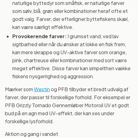
naturlige byttedyr som småfisk, er naturlige farver
som sølv, blå, grøn eller kombinationer heraf ofte et
godt valg. Farver, der efterligner byttefiskens skæl,
kan være særligt effektive.
Provokerende farver:
I grumset vand, ved lav
sigtbarhed eller når du ønsker at lokke en fisk frem,
kan mere skrappe og UV-aktive farver som orange,
pink, chartreuse eller kombinationer med sort være
meget effektive. Disse farver kan simpelthen vække
fiskens nysgerrighed og aggression.
Mærker som
Westin
og PFB tilbyder et bredt udvalg af
farver, der passer til forskellige forhold. For eksempel er
PFB Grizzly Tornado Gennemløber Motoroil UV et godt
bud på en agn med UV-effekt, der kan ses under
forskellige lysforhold.
Aktion og gang i vandet