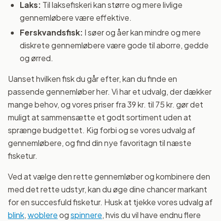
Laks:
Til laksefiskeri kan større og mere livlige
gennemløbere være effektive.
Ferskvandsfisk:
I søer og åer kan mindre og mere
diskrete gennemløbere være gode til aborre, gedde
og ørred.
Uanset hvilken fisk du går efter, kan du finde en
passende gennemløber her. Vi har et udvalg, der dækker
mange behov, og vores priser fra 39 kr. til 75 kr. gør det
muligt at sammensætte et godt sortiment uden at
sprænge budgettet. Kig forbi og se vores udvalg af
gennemløbere, og find din nye favoritagn til næste
fisketur.
Ved at vælge den rette gennemløber og kombinere den
med det rette udstyr, kan du øge dine chancer markant
for en succesfuld fisketur. Husk at tjekke vores udvalg af
blink
,
woblere
og
spinnere
, hvis du vil have endnu flere