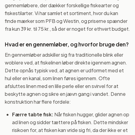
gennemløbere, der dækker forskellige fiskearter og
fiskestilarter. Vi har samlet et sortiment, hvor du kan
finde mærker som PFB og Westin, og priserne spænder
fra kun 39 kr. til 75 kr., så der er noget for ethvert budget.
Hvad er en gennemløber, og hvorfor bruge den?
En gennemløber adskiller sig fra traditionelle blink eller
woblere ved, at fiskelinen løber direkte igennem agnen.
Dette opnås typisk ved, at agnen er udformet med et
hul eller en kanal, som linen føres igennem. Ofte
afsluttes linen med en lille perle eller en svirvel for at
beskytte agnen og sikre en jævn gang i vandet. Denne
konstruktion har flere fordele:
Færre tabte fisk:
Når fisken hugger, glider agnen op
ad linen og sidder tættere på fisken. Dette mindsker
risikoen for, at fisken kan vride sig fri, da der ikke er et