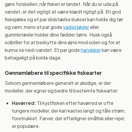
gøre forskellen, når fisken er landet. Når du er ude på
vandet, er det vigtigt at være klædt rigtigt på. En god
fiskejakke og et par slidstærke bukser kan holde dig tør
og varm, mens et par gode
vadestøvler
eller
gummistøvler holder dine fødder tørre. Husk også
solbriller for at beskytte dine øjne mod solen og for at
kunne se ned i vandet. Et par gode
handsker
kan være
behageligt på kolde dage.
Gennemløbere til specifikke fiskearter
Selvom gennemløbere generelt er alsidige, er der
modeller, der egner sig bedre til bestemte fiskearter:
Havørred:
Til kystfiskeri efter havørred er ofte
tungere modeller, der kan kastes langt og tåle strøm,
foretrukket. Farver, der efterligner småfisk eller rejer,
er populære.