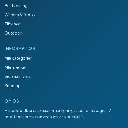
Beklædning
Waders & fodtøj
Tilbehør
Outdoor
INFORMATION
Alle kategorier
Alle mærker
Vidensunivers
Sitemap
OM OS
Fiskebob.dk
er en prissammenligningsside for fiskegrej. Vi
modtager provision ved køb via vores links.