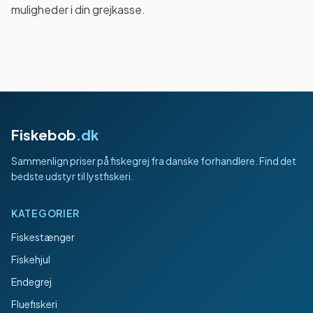
muligheder i din grejkasse.
Fiskebob
.dk
Sammenlign priser på fiskegrej fra danske forhandlere. Find det
bedste udstyr til lystfiskeri.
KATEGORIER
Fiskestænger
Fiskehjul
Endegrej
Fluefiskeri