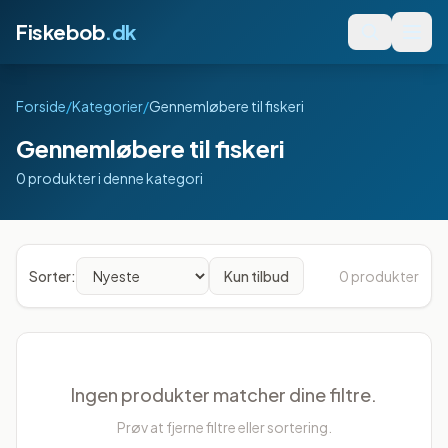
Fiskebob
.dk
Forside
/
Kategorier
/
Gennemløbere til fiskeri
Gennemløbere til fiskeri
0
produkter
i denne kategori
Produkter
Sorter:
Kun tilbud
0
produkter
Ingen produkter matcher dine filtre.
Prøv at fjerne filtre eller sortering.