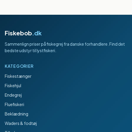
Fiskebob
.dk
Sammenlign priser på fiskegrej fra danske forhandlere. Find det
bedste udstyr til lystfiskeri.
KATEGORIER
Fiskestænger
Fiskehjul
Endegrej
Fluefiskeri
Beklædning
Waders & fodtøj