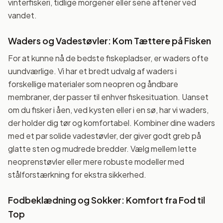
vinterfiskeri, tidlige morgener eller sene aftener ved
vandet.
Waders og Vadestøvler: Kom Tættere på Fisken
For at kunne nå de bedste fiskepladser, er waders ofte
uundværlige. Vi har et bredt udvalg af waders i
forskellige materialer som neopren og åndbare
membraner, der passer til enhver fiskesituation. Uanset
om du fisker i åen, ved kysten eller i en sø, har vi waders,
der holder dig tør og komfortabel. Kombiner dine waders
med et par solide vadestøvler, der giver godt greb på
glatte sten og mudrede bredder. Vælg mellem lette
neoprenstøvler eller mere robuste modeller med
stålforstærkning for ekstra sikkerhed.
Fodbeklædning og Sokker: Komfort fra Fod til
Top