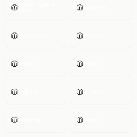
Flydedragter &
🧥
🧥
Handsker
veste
🧥
🧥
Huer & caps
Regntøj
🧥
🧥
Skjorter
Sokker
🧥
🧥
Solbriller
T-shirts
🧥
🧥
Termotøj
Trøjer