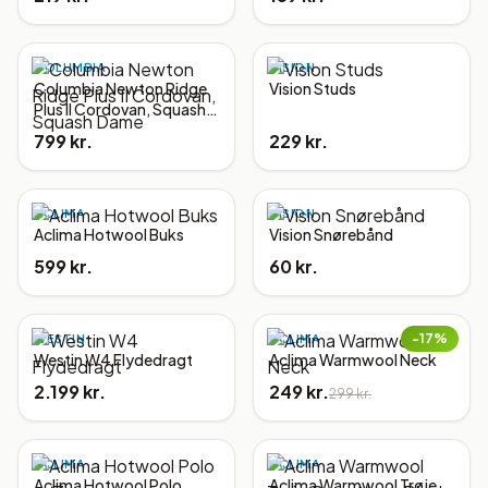
COLUMBIA
VISION
Columbia Newton Ridge
Vision Studs
Plus II Cordovan, Squash
Dame
799 kr.
229 kr.
ACLIMA
VISION
Aclima Hotwool Buks
Vision Snørebånd
599 kr.
60 kr.
−
17
%
WESTIN
ACLIMA
Westin W4 Flydedragt
Aclima Warmwool Neck
2.199 kr.
249 kr.
299 kr.
ACLIMA
ACLIMA
Aclima Hotwool Polo
Aclima Warmwool Trøje