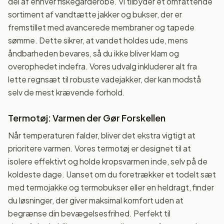
del af enhver fiskegarderobe. Vi tilbyder et omfattende
sortiment af vandtætte jakker og bukser, der er
fremstillet med avancerede membraner og tapede
sømme. Dette sikrer, at vandet holdes ude, mens
åndbarheden bevares, så du ikke bliver klam og
overophedet indefra. Vores udvalg inkluderer alt fra
lette regnsæt til robuste vadejakker, der kan modstå
selv de mest krævende forhold.
Termotøj: Varmen der Gør Forskellen
Når temperaturen falder, bliver det ekstra vigtigt at
prioritere varmen. Vores termotøj er designet til at
isolere effektivt og holde kropsvarmen inde, selv på de
koldeste dage. Uanset om du foretrækker et todelt sæt
med termojakke og termobukser eller en heldragt, finder
du løsninger, der giver maksimal komfort uden at
begrænse din bevægelsesfrihed. Perfekt til