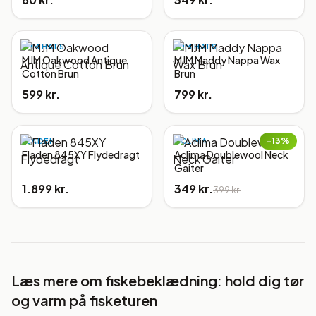
MJM HATS
MJM HATS
MJM Oakwood Antique
MJM Maddy Nappa Wax
Cotton Brun
Brun
599 kr.
799 kr.
−
13
%
FLADEN
ACLIMA
Fladen 845XY Flydedragt
Aclima Doublewool Neck
Gaiter
1.899 kr.
349 kr.
399 kr.
Læs mere om
fiskebeklædning: hold dig tør
og varm på fisketuren