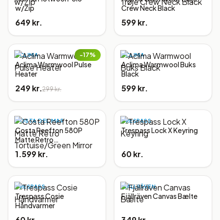
w/Zip
Crew Neck Black
649 kr.
599 kr.
−
17
%
ACLIMA
ACLIMA
Aclima Warmwool Pulse
Aclima Warmwool Buks
Heater
Black
249 kr.
599 kr.
299 kr.
COSTA DEL MAR
TRESPASS
Costa Reefton 580P
Trespass Lock X Keyring
Matte Retro
Tortuise/Green Mirror
1.599 kr.
60 kr.
TRESPASS
FJÄLLRÄVEN
Trespass Cosie
Fjällräven Canvas Bælte
Håndvarmer
60 kr.
349 kr.