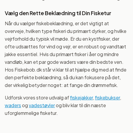
Vælg den Rette Beklædning til Din Fisketur
Når du vælger fiskebeklædning, er det vigtigt at
overveje, hvilken type fiskeri du primært dyrker, og hvilke
vejrforhold du typisk vil møde. Er du en kystfisker, der
ofte udsættes for vind og vejr, er en robust og vandtæt
jakke essentiel. Hvis du primært fisker i åer og mindre
vandløb, kan et par gode waders være din bedste ven.
Hos Fiskebob.dk står vi klar til at hjælpe dig med at finde
den perfekte beklædning, så du kan fokusere på det,
der virkelig betyder noget: at fange din drømmefisk.
Udforsk vores store udvalg af
fiskejakker
,
fiskebukser
,
waders
og
vadestøvler
og bliv klar til din næste
uforglemmelige fisketur.