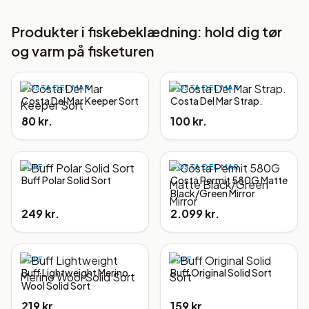
Produkter i
fiskebeklædning: hold dig tør
og varm på fisketuren
COSTA DEL MAR
COSTA DEL MAR
Costa Del Mar Keeper Sort
Costa Del Mar Strap.
80 kr.
100 kr.
BUFF
COSTA DEL MAR
Buff Polar Solid Sort
Costa Permit 580G Matte
Black/Green Mirror
249 kr.
2.099 kr.
BUFF
BUFF
Buff Lightweight Merino
Buff Original Solid Sort
Wool Solid Sort
219 kr.
159 kr.