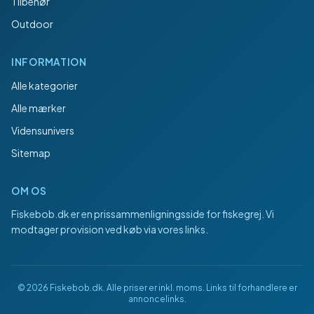
Tilbehør
Outdoor
INFORMATION
Alle kategorier
Alle mærker
Vidensunivers
Sitemap
OM OS
Fiskebob.dk
er en prissammenligningsside for fiskegrej. Vi
modtager provision ved køb via vores links.
©
2026
Fiskebob.dk
. Alle priser er inkl. moms. Links til forhandlere er
annoncelinks.