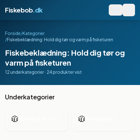
Fiskebob
.dk
Forside
/
Kategorier
/
Fiskebeklædning: Hold dig tør og varm på fisketuren
Fiskebeklædning: Hold dig tør og
varm på fisketuren
12
underkategorier ·
24
produkter vist
Underkategorier
🧥
🧥
Bukser & shorts
Fiskejakker