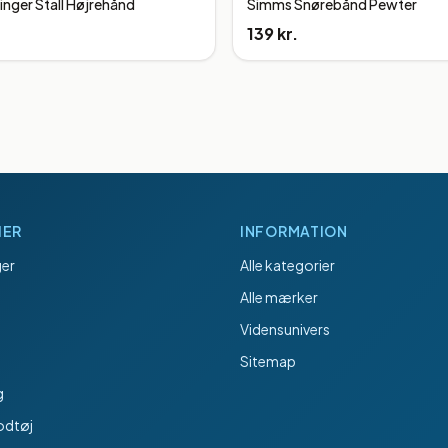
inger Stall Højrehånd
Simms Snørebånd Pewter
139 kr.
IER
INFORMATION
er
Alle kategorier
Alle mærker
Vidensunivers
Sitemap
g
odtøj