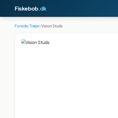
Fiskebob
.dk
Forside
/
Trøjer
/
Vision Studs