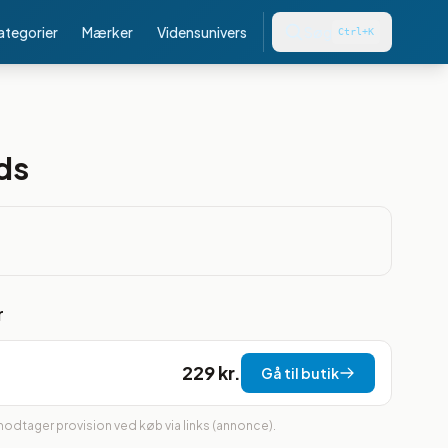
kategorier
Mærker
Vidensunivers
Søg
Ctrl+K
ds
r
229 kr.
Gå til butik
 modtager provision ved køb via links (annonce).