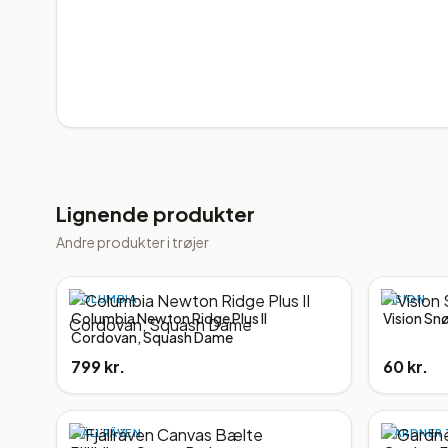
Lignende produkter
Andre produkter i
trøjer
COLUMBIA
VISION
Columbia Newton Ridge Plus II
Vision Sn
Cordovan, Squash Dame
799 kr.
60 kr.
FJÄLLRÄVEN
GARDNER 