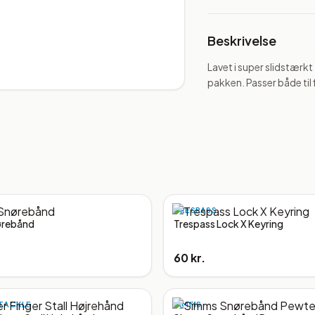
Beskrivelse
Lavet i super slidstærk
pakken. Passer både til 
TRESPASS
ørebånd
Trespass Lock X Keyring
60 kr.
TACKLE
SIMMS