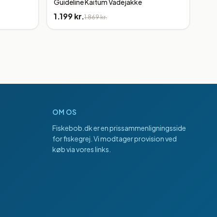
Guideline Kaitum Vadejakke
1.199 kr.
1.869 kr.
OM OS
Fiskebob.dk
er en prissammenligningsside
for fiskegrej. Vi modtager provision ved
køb via vores links.