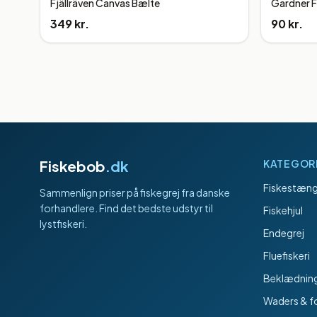
Fjällräven Canvas Bælte
Gardner F
349 kr.
90 kr.
Fiskebob
.dk
KATEGOR
Fiskestæng
Sammenlign priser på fiskegrej fra danske
forhandlere. Find det bedste udstyr til
Fiskehjul
lystfiskeri.
Endegrej
Fluefiskeri
Beklædnin
Waders & f