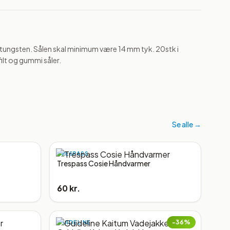
t tungsten. Sålen skal minimum være 14 mm tyk. 20stk i 
filt og gummi såler.
Se alle →
TRESPASS
Trespass Cosie Håndvarmer
60 kr.
−
36
%
GUIDELINE