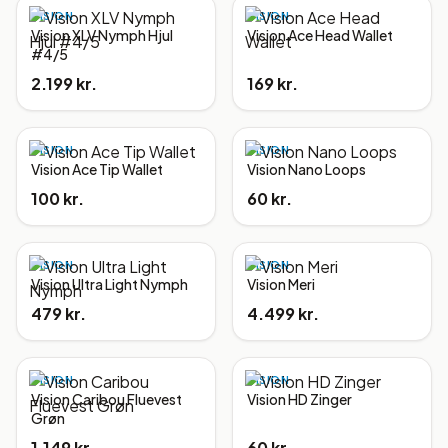
VISION
VISION
Vision XLV Nymph Hjul
Vision Ace Head Wallet
#4/5
2.199 kr.
169 kr.
VISION
VISION
Vision Ace Tip Wallet
Vision Nano Loops
100 kr.
60 kr.
VISION
VISION
Vision Ultra Light Nymph
Vision Meri
479 kr.
4.499 kr.
VISION
VISION
Vision Caribou Fluevest
Vision HD Zinger
Grøn
1.149 kr.
60 kr.