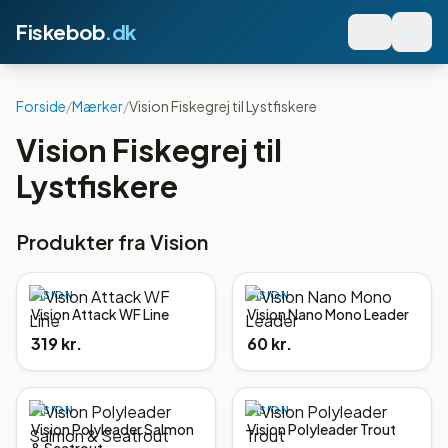
Fiskebob
.dk
Forside
/
Mærker
/
Vision Fiskegrej til Lystfiskere
Vision Fiskegrej til
Lystfiskere
Produkter fra
Vision
VISION
VISION
Vision Attack WF Line
Vision Nano Mono Leader
319 kr.
60 kr.
VISION
VISION
Vision Polyleader Salmon
Vision Polyleader Trout