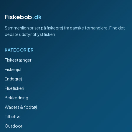
Fiskebob
.dk
Sammenlign priser på fiskegrej fra danske forhandlere. Find det
bedste udstyr til lystfiskeri.
KATEGORIER
Fiskestænger
Fiskehjul
Endegrej
Fluefiskeri
Beklædning
Waders & fodtøj
Tilbehør
Outdoor