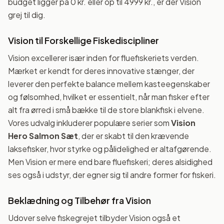
budget ligger på 0 kr. eller op til 4999 kr., er der Vision
grej til dig.
Vision til Forskellige Fiskediscipliner
Vision excellerer især inden for fluefiskeriets verden.
Mærket er kendt for deres innovative stænger, der
leverer den perfekte balance mellem kasteegenskaber
og følsomhed, hvilket er essentielt, når man fisker efter
alt fra ørred i små bække til de store blankfisk i elvene.
Vores udvalg inkluderer populære serier som
Vision
Hero Salmon Sæt
, der er skabt til den krævende
laksefisker, hvor styrke og pålidelighed er altafgørende.
Men Vision er mere end bare fluefiskeri; deres alsidighed
ses også i udstyr, der egner sig til andre former for fiskeri.
Beklædning og Tilbehør fra Vision
Udover selve fiskegrejet tilbyder Vision også et