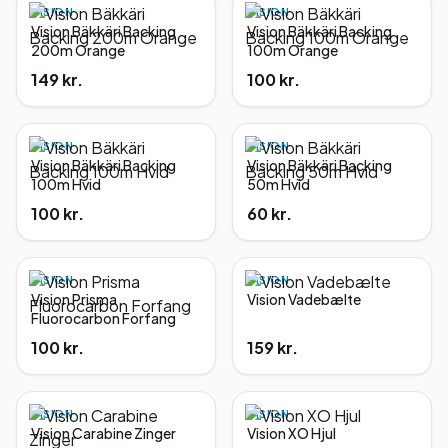
VISION
VISION
Vision Bäkkäri Backing
Vision Bäkkäri Backing
200m Orange
100m Orange
149 kr.
100 kr.
VISION
VISION
Vision Bäkkäri Backing
Vision Bäkkäri Backing
100m Hvid
50m Hvid
100 kr.
60 kr.
VISION
VISION
Vision Prisma
Vision Vadebælte
Fluorocarbon Forfang
100 kr.
159 kr.
VISION
VISION
Vision Carabine Zinger
Vision XO Hjul