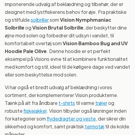
imponerende udvalg af beklædning og tilbehør, der er
designet med lystfiskerens behov for øje. Fra praktiske
og stilfulde
solbriller
som
Vision Nymphmaniac
Solbrille
og
Vision Brutal Solbrille
, der beskytter dine
øjne mod solen og forbedrer dit udsyn i vandet, til
komfortabelt overtøj som
Vision Bamboo Bug and UV
Hoodie Pale Olive
. Denne hoodie er et perfekt
eksempel på Visions evne til at kombinere funktionalitet
med komfort og stil, ideel til de køligere dage ved vandet
eller som beskyttelse mod solen.
Vi har også et bredt udvalg af beklædning i vores
sortiment, der komplementerer Vision produkterne.
Tænk på alt fra åndbare
t-shirts
til varme
trøjer
og
robuste
fiskejakker
. Vision tilbyder også løsninger inden
for kategorier som
flydedragter og veste
, der sikrer din
sikkerhed og komfort, samt praktisk
termotøj
til de kolde
måneder.