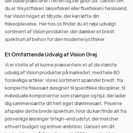
der både præsterer i felten og ser godt ud. Uanset om
du er til kystfiskeri, laksefiskeri eller fluefiskeri i ferskvand,
har Vision noget at tilbyde, der kan løfte din
fiskeoplevelse. Her hos os finder du et nøje udvalgt
sortiment af Vision produkter, der dækker et bredt
spektrum af behov for den moderne lystfisker.
Et Omfattende Udvalg af Vision Grej
Vi er stolte af at kunne præsentere et af de største
udvalg af Vision produkter på markedet, med hele 80
forskellige artikler. Vores sortiment spænder bredt, fra
komplette fiskesæt designet til specifikke discipliner, til
individualle komponenter som stænger og hjul, der lader
dig sammensætte dit helt eget drømmesæt. Priserne
afspejler dette brede spektrum, hvor du kan finde alt fra
prisvenlige løsninger til high-end udstyr, der matcher
ethvert budget og enhver ambition. Uanset om dit