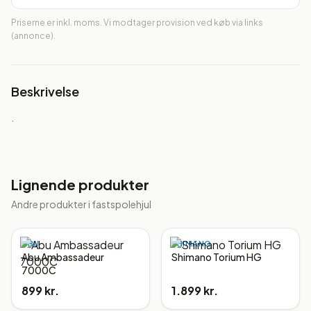
Priserne er inkl. moms. Vi modtager provision ved køb via links
(annonce).
Beskrivelse
.
Lignende produkter
Andre produkter i
fastspolehjul
ABU
SHIMANO
Abu Ambassadeur
Shimano Torium HG
7000C
899 kr.
1.899 kr.