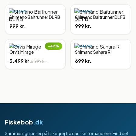
SHIMANO
SHIMANO
Shimano Baitrunner DL RB
Shimano Baitrunner DL FB
999 kr.
999 kr.
−
42
%
ORVIS
SHIMANO
Orvis Mirage
Shimano Sahara R
3.499 kr.
699 kr.
5.999 kr.
Fiskebob
.dk
Sammenlign priser på fiskegrej fra danske forhandlere. Find det