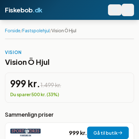
Fiskebob
.dk
Forside
/
Fastspolehjul
/
Vision Ö Hjul
Spar
33
%
VISION
Vision Ö Hjul
999 kr.
1.499 kr.
Du sparer
500 kr.
(
33
%)
Sammenlign priser
999 kr.
Gå til butik