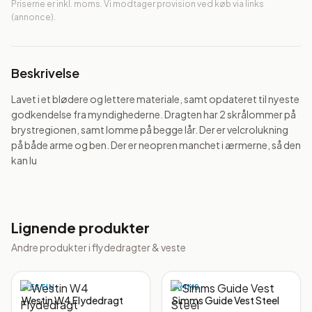
Priserne er inkl. moms. Vi modtager provision ved køb via links
(annonce).
Beskrivelse
Lavet i et blødere og lettere materiale, samt opdateret til nyeste 
godkendelse fra myndighederne. Dragten har 2 skrålommer på 
brystregionen, samt lomme på begge lår. Der er velcrolukning 
på både arme og ben. Der er neopren manchet i ærmerne, så den 
kan lu
Lignende produkter
Andre produkter i
flydedragter & veste
WESTIN
SIMMS
Westin W4 Flydedragt
Simms Guide Vest Steel