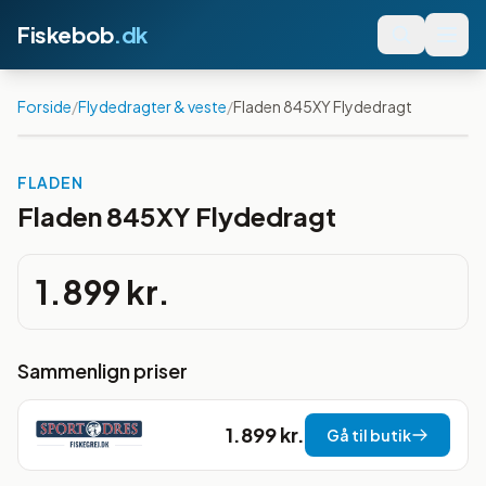
Fiskebob
.dk
Forside
/
Flydedragter & veste
/
Fladen 845XY Flydedragt
FLADEN
Fladen 845XY Flydedragt
1.899 kr.
Sammenlign priser
1.899 kr.
Gå til butik