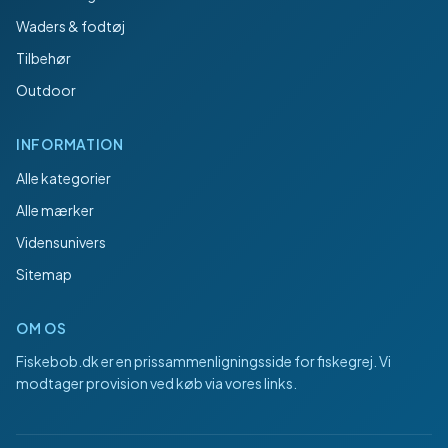
Waders & fodtøj
Tilbehør
Outdoor
INFORMATION
Alle kategorier
Alle mærker
Vidensunivers
Sitemap
OM OS
Fiskebob.dk
er en prissammenligningsside for fiskegrej. Vi
modtager provision ved køb via vores links.