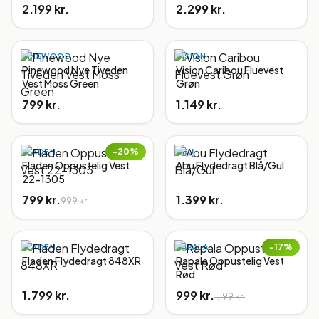
2.199 kr.
2.299 kr.
PINEWOOD
VISION
Pinewood Nye Tiveden
Vision Caribou Fluevest
Vest Moss Green
Grøn
799 kr.
1.149 kr.
−
20
%
FLADEN
ABU
Fladen Oppustelig Vest
Abu Flydedragt Blå/Gul
22-1305
799 kr.
1.399 kr.
999 kr.
−
17
%
FLADEN
RAPALA
Fladen Flydedragt 848XR
Rapala Oppustelig Vest
Rød
1.799 kr.
999 kr.
1.199 kr.