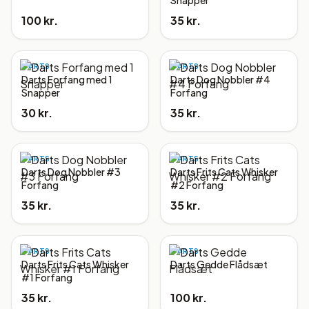
Snapper
100 kr.
35 kr.
DARTS
DARTS
Darts Forfang med 1
Darts Dog Nobbler #4
Snapper
Forfang
30 kr.
35 kr.
DARTS
DARTS
Darts Dog Nobbler #3
Darts Frits Cats Whisker
Forfang
#2 Forfang
35 kr.
35 kr.
DARTS
DARTS
Darts Frits Cats Whisker
Darts Gedde Flådsæt
#1 Forfang
35 kr.
100 kr.