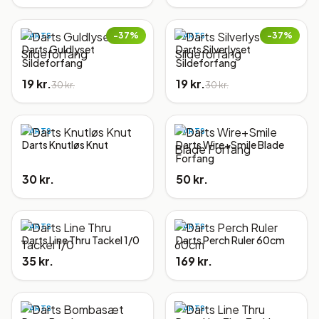
−
37
%
−
37
%
DARTS
DARTS
Darts Guldlyset
Darts Silverlyset
Sildeforfang
Sildeforfang
19 kr.
19 kr.
30 kr.
30 kr.
DARTS
DARTS
Darts Knutløs Knut
Darts Wire+Smile Blade
Forfang
30 kr.
50 kr.
DARTS
DARTS
Darts Line Thru Tackel 1/0
Darts Perch Ruler 60cm
35 kr.
169 kr.
DARTS
DARTS