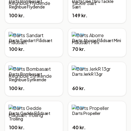
Darts Bombasæt
Darts Line Thru Tackle
Regnbue Flydende
Sæt
100 kr.
149 kr.
DARTS
DARTS
Darts Sandart Flådsæt
Darts Aborre Flådsæt Mini
100 kr.
70 kr.
DARTS
DARTS
Darts Bombasæt
Darts JerkR 13gr
Regnbue Synkende
100 kr.
60 kr.
DARTS
DARTS
Darts Gedde Flådsæt
Darts Propeller
Trolling
100 kr.
40 kr.