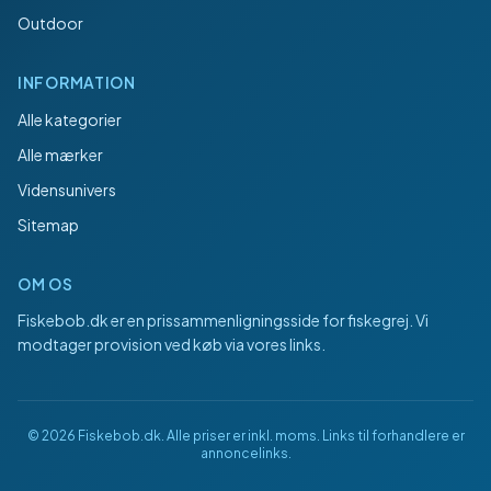
Outdoor
INFORMATION
Alle kategorier
Alle mærker
Vidensunivers
Sitemap
OM OS
Fiskebob.dk
er en prissammenligningsside for fiskegrej. Vi
modtager provision ved køb via vores links.
©
2026
Fiskebob.dk
. Alle priser er inkl. moms. Links til forhandlere er
annoncelinks.