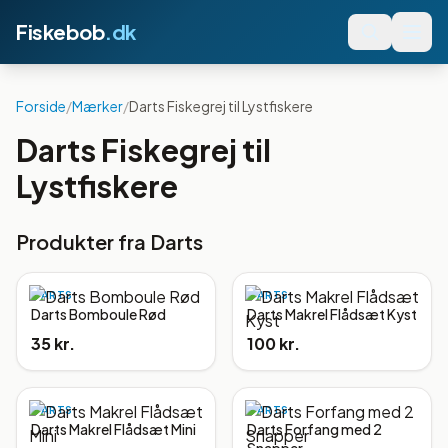
Fiskebob
.dk
Forside
/
Mærker
/
Darts Fiskegrej til Lystfiskere
Darts Fiskegrej til
Lystfiskere
Produkter fra
Darts
DARTS
DARTS
Darts Bomboule Rød
Darts Makrel Flådsæt Kyst
35 kr.
100 kr.
DARTS
DARTS
Darts Makrel Flådsæt Mini
Darts Forfang med 2