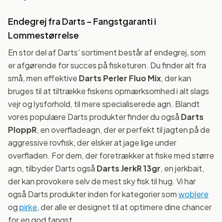
Endegrej fra Darts – Fangstgaranti i
Lommestørrelse
En stor del af Darts' sortiment består af endegrej, som
er afgørende for succes på fisketuren. Du finder alt fra
små, men effektive
Darts Perler Fluo Mix
, der kan
bruges til at tiltrække fiskens opmærksomhed i alt slags
vejr og lysforhold, til mere specialiserede agn. Blandt
vores populære Darts produkter finder du også
Darts
PloppR
, en overfladeagn, der er perfekt til jagten på de
aggressive rovfisk, der elsker at jage lige under
overfladen. For dem, der foretrækker at fiske med større
agn, tilbyder Darts også
Darts JerkR 13gr
, en jerkbait,
der kan provokere selv de mest sky fisk til hug. Vi har
også Darts produkter inden for kategorier som
woblere
og
pirke
, der alle er designet til at optimere dine chancer
for en god fangst.