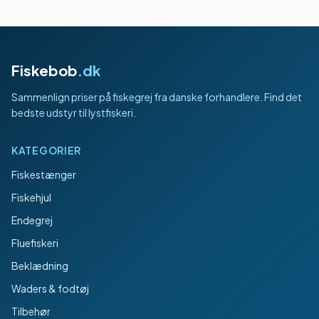
Fiskebob
.dk
Sammenlign priser på fiskegrej fra danske forhandlere. Find det
bedste udstyr til lystfiskeri.
KATEGORIER
Fiskestænger
Fiskehjul
Endegrej
Fluefiskeri
Beklædning
Waders & fodtøj
Tilbehør