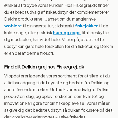
ønsker at tilbyde vores kunder. Hos Fiskegrej.dk finder
du et bredt udvalg af fiskeudstyr, der komplementerer
Delkim produkterne. Uanset om du mangler nye
woblere
til din næste tur, slidstærkt
fiskejakker
til de
kolde dage, eller praktisk
huer og caps
til at beskytte
dig mod solen, har vi det hele. Vi tror på, at det rette
udstyr kan gøre hele forskellen for din fisketur, og Delkim
er en del af denne filosofi.
Find dit Delkim grej hos Fiskegrej.dk
Vi opdaterer løbende vores sortiment for at sikre, at du
altid har adgang til det nyeste og bedste fra Delkim og
andre førende mærker. Udforsk vores udvalg af Delkim
produkter i dag, og oplev forskellen, som kvalitet og
innovation kan gøre for din fiskeoplevelse. Vores mål er
at give dig det bedste udstyr, så du kan fokusere på det,
der virkelig betyder noget – selve fiskeriet.