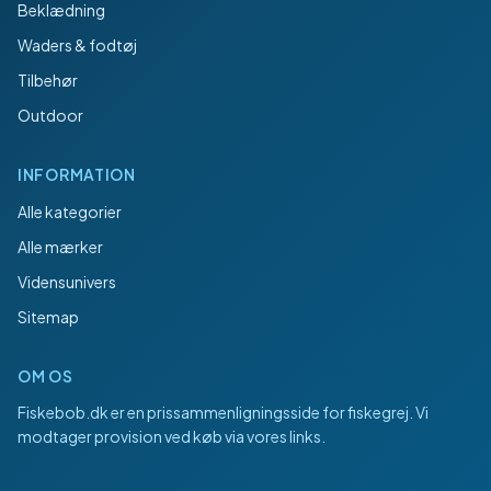
Beklædning
Waders & fodtøj
Tilbehør
Outdoor
INFORMATION
Alle kategorier
Alle mærker
Vidensunivers
Sitemap
OM OS
Fiskebob.dk
er en prissammenligningsside for fiskegrej. Vi
modtager provision ved køb via vores links.