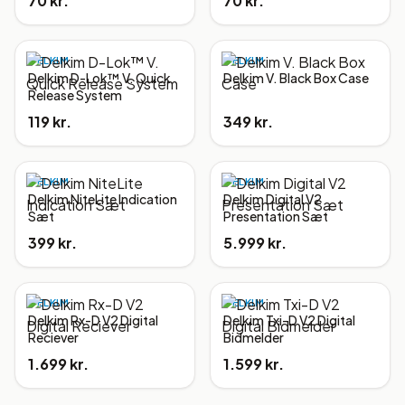
70 kr.
70 kr.
DELKIM
DELKIM
Delkim D-Lok™ V. Quick
Delkim V. Black Box Case
Release System
119 kr.
349 kr.
DELKIM
DELKIM
Delkim NiteLite Indication
Delkim Digital V2
Sæt
Presentation Sæt
399 kr.
5.999 kr.
DELKIM
DELKIM
Delkim Rx-D V2 Digital
Delkim Txi-D V2 Digital
Reciever
Bidmelder
1.699 kr.
1.599 kr.