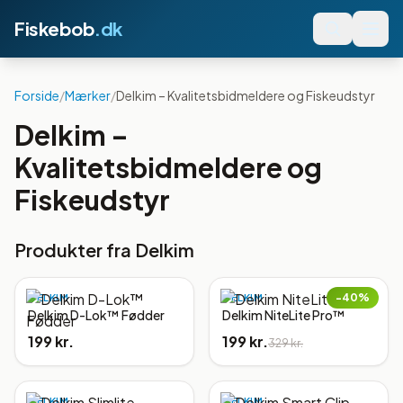
Fiskebob
.dk
Forside
/
Mærker
/
Delkim – Kvalitetsbidmeldere og Fiskeudstyr
Delkim –
Kvalitetsbidmeldere og
Fiskeudstyr
Produkter fra
Delkim
−
40
%
DELKIM
DELKIM
Delkim D-Lok™ Fødder
Delkim NiteLite Pro™
199 kr.
199 kr.
329 kr.
DELKIM
DELKIM