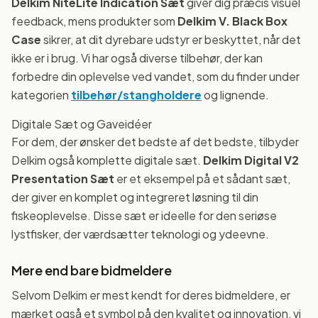
Delkim NiteLite Indication Sæt
giver dig præcis visuel
feedback, mens produkter som
Delkim V. Black Box
Case
sikrer, at dit dyrebare udstyr er beskyttet, når det
ikke er i brug. Vi har også diverse tilbehør, der kan
forbedre din oplevelse ved vandet, som du finder under
kategorien
tilbehør/stangholdere
og lignende.
Digitale Sæt og Gaveidéer
For dem, der ønsker det bedste af det bedste, tilbyder
Delkim også komplette digitale sæt.
Delkim Digital V2
Presentation Sæt
er et eksempel på et sådant sæt,
der giver en komplet og integreret løsning til din
fiskeoplevelse. Disse sæt er ideelle for den seriøse
lystfisker, der værdsætter teknologi og ydeevne.
Mere end bare bidmeldere
Selvom Delkim er mest kendt for deres bidmeldere, er
mærket også et symbol på den kvalitet og innovation, vi