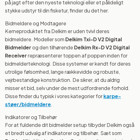
på jagt efter den nyeste teknologi eller et pålideligt
stykke udstyr til din fisketur, finder du det her.
Bidmeldere og Modtagere
Kerneproduktet fra Delkim er uden tvivl deres
bidmeldere. Modeller som
Delkim Txi-D V2 Digital
Bidmelder
og den tilhørende
Delkim Rx-D V2 Digital
Receiver
repræsenterer toppen af poppen inden for
bidmelderteknologi. Disse systemer er kendt for deres
utrolige følsomhed, lange rækkevidde og robuste,
vejrbestandige konstruktion. De sikrer, at du aldrig
misser et bid, selv under de mest udfordrende forhold.
Disse finder du typisk i vores kategorier for
karpe-
støer/bidmeldere
.
Indikatorer og Tilbehør
For at fuldende dit bidmelder setup tilbyder Delkim også
et bredt udvalg af indikatorer og tilbehør. Sæt som