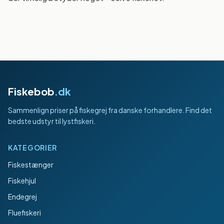
Fiskebob
.dk
Sammenlign priser på fiskegrej fra danske forhandlere. Find det
bedste udstyr til lystfiskeri.
KATEGORIER
Fiskestænger
Fiskehjul
Endegrej
Fluefiskeri