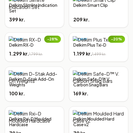
Delkim Slimlite Indication
Delkim Smart Clip
Set
399 kr.
209 kr.
−
28
%
−
20
%
DELKIM
DELKIM
Delkim RX-D
Delkim Plus Txi-D
1.299 kr.
1.199 kr.
1.799 kr.
1.499 kr.
DELKIM
DELKIM
Delkim D-Stak Add-On
Delkim Safe-D™ V.
Weights
Carbon Snag Bars
100 kr.
169 kr.
DELKIM
DELKIM
Delkim Rxi-D Moulded
Delkim Moulded Hard
Hardcase
Case v2