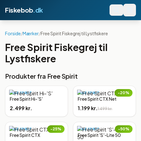
Fiskebob
.dk
Forside
/
Mærker
/
Free Spirit Fiskegrej til Lystfiskere
Free Spirit Fiskegrej til
Lystfiskere
Produkter fra
Free Spirit
−
20
%
FREE SPIRIT
FREE SPIRIT
Free Spirit Hi-'S'
Free Spirit CTX Net
2.499 kr.
1.199 kr.
1.499 kr.
−
25
%
−
50
%
FREE SPIRIT
FREE SPIRIT
Free Spirit CTX
Free Spirit 'S'-Lite 50