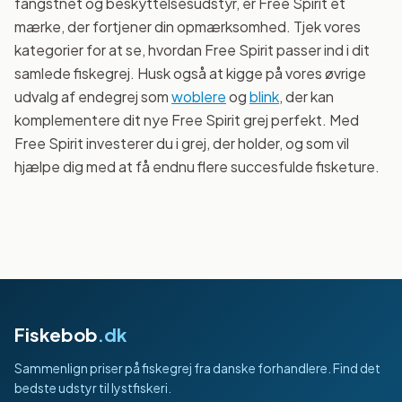
fangstnet og beskyttelsesudstyr, er Free Spirit et
mærke, der fortjener din opmærksomhed. Tjek vores
kategorier for at se, hvordan Free Spirit passer ind i dit
samlede fiskegrej. Husk også at kigge på vores øvrige
udvalg af endegrej som
woblere
og
blink
, der kan
komplementere dit nye Free Spirit grej perfekt. Med
Free Spirit investerer du i grej, der holder, og som vil
hjælpe dig med at få endnu flere succesfulde fisketure.
Fiskebob
.dk
Sammenlign priser på fiskegrej fra danske forhandlere. Find det
bedste udstyr til lystfiskeri.