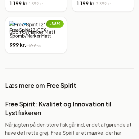
1.199 kr.
1.199 kr.
1.599 kr.
2.399 kr.
−
38
%
FREE SPIRIT
Free Spirit 12' CTX
Spomb/Marker Matt
999 kr.
1.599 kr.
Læs mere om
Free Spirit
Free Spirit: Kvalitet og Innovation til
Lystfiskeren
Når jagten på den store fisk går ind, er det afgørende at
have det rette grej. Free Spirit er et mærke, der har