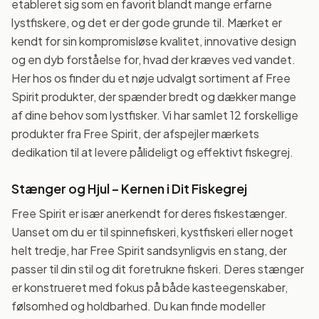
etableret sig som en favorit blandt mange erfarne
lystfiskere, og det er der gode grunde til. Mærket er
kendt for sin kompromisløse kvalitet, innovative design
og en dyb forståelse for, hvad der kræves ved vandet.
Her hos os finder du et nøje udvalgt sortiment af Free
Spirit produkter, der spænder bredt og dækker mange
af dine behov som lystfisker. Vi har samlet 12 forskellige
produkter fra Free Spirit, der afspejler mærkets
dedikation til at levere pålideligt og effektivt fiskegrej.
Stænger og Hjul – Kernen i Dit Fiskegrej
Free Spirit er især anerkendt for deres fiskestænger.
Uanset om du er til spinnefiskeri, kystfiskeri eller noget
helt tredje, har Free Spirit sandsynligvis en stang, der
passer til din stil og dit foretrukne fiskeri. Deres stænger
er konstrueret med fokus på både kasteegenskaber,
følsomhed og holdbarhed. Du kan finde modeller