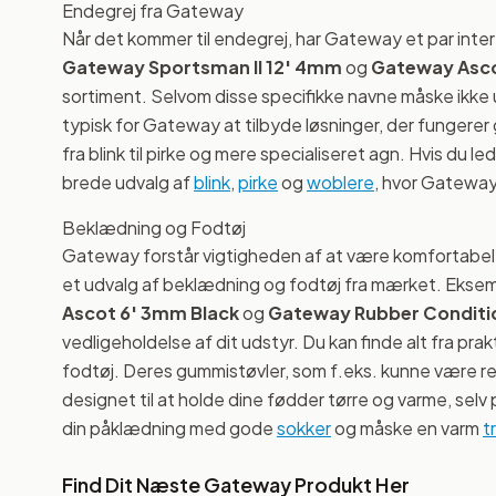
Endegrej fra Gateway
Når det kommer til endegrej, har Gateway et par inte
Gateway Sportsman II 12' 4mm
og
Gateway Asco
sortiment. Selvom disse specifikke navne måske ikke 
typisk for Gateway at tilbyde løsninger, der fungerer g
fra blink til pirke og mere specialiseret agn. Hvis du le
brede udvalg af
blink
,
pirke
og
woblere
, hvor Gateway
Beklædning og Fodtøj
Gateway forstår vigtigheden af at være komfortabel o
et udvalg af beklædning og fodtøj fra mærket. Ekse
Ascot 6' 3mm Black
og
Gateway Rubber Conditi
vedligeholdelse af dit udstyr. Du kan finde alt fra pra
fodtøj. Deres gummistøvler, som f.eks. kunne være 
designet til at holde dine fødder tørre og varme, sel
din påklædning med gode
sokker
og måske en varm
t
Find Dit Næste Gateway Produkt Her