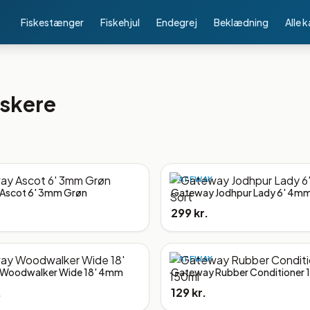
Fiskestænger
Fiskehjul
Endegrej
Beklædning
Alle 
iskere
GATEWAY
Ascot 6' 3mm Grøn
Gateway Jodhpur Lady 6' 4mm
299 kr.
GATEWAY
Woodwalker Wide 18' 4mm
Gateway Rubber Conditioner 
.
129 kr.