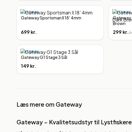
GATEWAY
GATEWAY
Gateway Sportsman II 18' 4mm
Gateway 
Brown
699 kr.
299 kr.
5
GATEWAY
Gateway G1 Stage 3 Sål
149 kr.
Læs mere om
Gateway
Gateway – Kvalitetsudstyr til Lystfisker