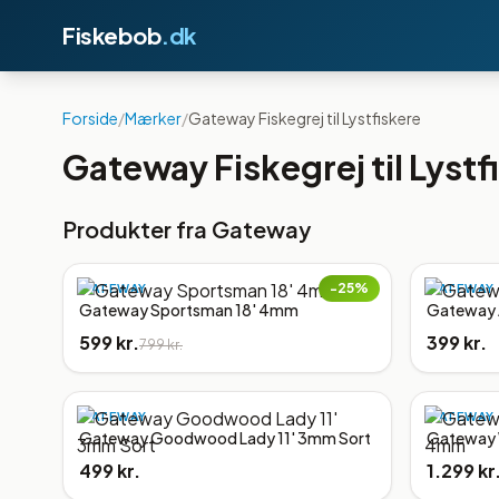
Fiskebob
.dk
Forside
/
Mærker
/
Gateway Fiskegrej til Lystfiskere
Gateway Fiskegrej til Lystf
Produkter fra
Gateway
−
25
%
GATEWAY
GATEWAY
Gateway Sportsman 18' 4mm
Gateway 
599 kr.
399 kr.
799 kr.
GATEWAY
GATEWAY
Gateway Goodwood Lady 11' 3mm Sort
Gateway 
499 kr.
1.299 kr