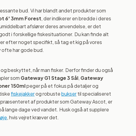
ressante bud. Vi har blandt andet produkter som
t 6' 3mm Forest
, der indikerer en bredde i deres
umiddelbart afslører deres anvendelse, er det
odt i forskellige fiskesituationer. Du kan finde alt
der efter noget specifikt, så tag et kig på vores
 ofte har gode bud.
g beskyttet, når man fisker. Derfor finder du også
mpler som
Gateway G1 Stage 3 Sål
,
Gateway
oner 150ml
peger på et fokus på detaljer og
ktiske
fiskejakker
og robuste
bukser
til specialiseret
repræsenteret af produkter som Gateway Ascot, er
v på lange dage ved vandet. Husk også at supplere
røje
, hvis vejret kræver det.