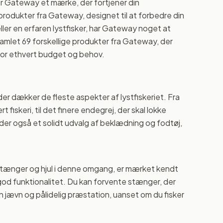
, er Gateway et mærke, der fortjener din
rodukter fra Gateway, designet til at forbedre din
er en erfaren lystfisker, har Gateway noget at
 samlet 69 forskellige produkter fra Gateway, der
et for ethvert budget og behov.
er dækker de fleste aspekter af lystfiskeriet. Fra
 fiskeri, til det finere endegrej, der skal lokke
yder også et solidt udvalg af beklædning og fodtøj,
stænger og hjul i denne omgang, er mærket kendt
god funktionalitet. Du kan forvente stænger, der
en jævn og pålidelig præstation, uanset om du fisker