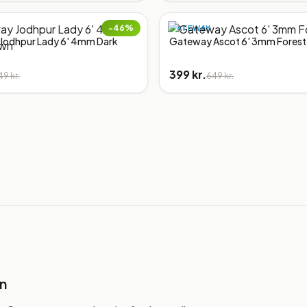
−
46
%
GATEWAY
Jodhpur Lady 6' 4mm Dark
Gateway Ascot 6' 3mm Forest
399 kr.
49 kr.
649 kr.
en