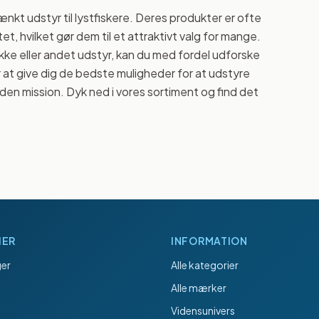
kt udstyr til lystfiskere. Deres produkter er ofte
, hvilket gør dem til et attraktivt valg for mange.
kke eller andet udstyr, kan du med fordel udforske
at give dig de bedste muligheder for at udstyre
 den mission. Dyk ned i vores sortiment og find det
IER
INFORMATION
er
Alle kategorier
Alle mærker
Vidensunivers