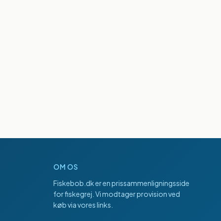
OM OS
Fiskebob.dk
er en prissammenligningsside
for fiskegrej. Vi modtager provision ved
køb via vores links.