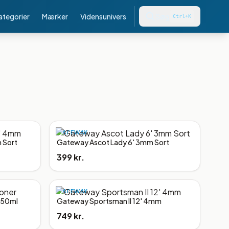
kategorier
Mærker
Vidensunivers
Søg
Ctrl+K
GATEWAY
 Sort
Gateway Ascot Lady 6' 3mm Sort
399 kr.
GATEWAY
150ml
Gateway Sportsman II 12' 4mm
749 kr.