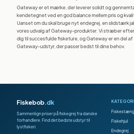
Gateway er et mærke, der leverer solidt og gennemtæn
kendetegnet ved en god balance mellem pris og kvalitet
Uanset om du skal bruge nyt endegrej, en slidstærk ja
vores udvalg af Gateway-produkter. Vi stræber efter 
dig til succesfulde fisketure, og Gateway er en del af
Gateway-udstyr, der passer bedst til dine behov.
Fiskebob
.dk
KATEGOR
Fiskestæng
Sammenlign priser på fiskegrej fra danske
forhandlere. Find det bedste udstyr til
Fiskehjul
lystfiskeri.
Endegrej