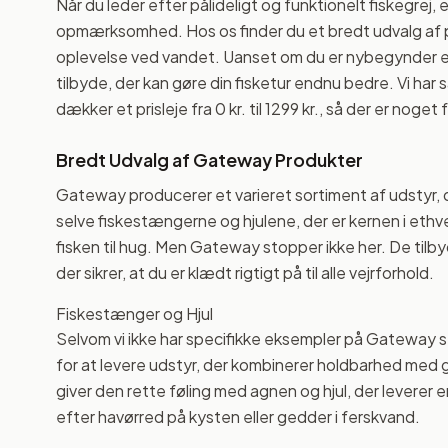
Når du leder efter pålideligt og funktionelt fiskegrej
opmærksomhed. Hos os finder du et bredt udvalg af p
oplevelse ved vandet. Uanset om du er nybegynder ell
tilbyde, der kan gøre din fisketur endnu bedre. Vi har
dækker et prisleje fra 0 kr. til 1299 kr., så der er nog
Bredt Udvalg af Gateway Produkter
Gateway producerer et varieret sortiment af udstyr, d
selve fiskestængerne og hjulene, der er kernen i ethvert
fisken til hug. Men Gateway stopper ikke her. De tilb
der sikrer, at du er klædt rigtigt på til alle vejrforhold.
Fiskestænger og Hjul
Selvom vi ikke har specifikke eksempler på Gateway 
for at levere udstyr, der kombinerer holdbarhed med 
giver den rette føling med agnen og hjul, der leverer 
efter havørred på kysten eller gedder i ferskvand.