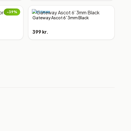
−
39
%
GATEWAY
Gateway Ascot 6' 3mm Black
399 kr.