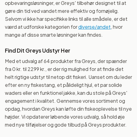
opbevaringsløsninger, er Greys' tilbehør designet til at
gøre din tid ved vandet mere effektiv og fornøjelig.
Selvom vi ikke har specifikke links til alle smådele, er det
værd at udforske kategorien for
diverse/andet
, hvor
mange af disse smarte løsninger kan findes.
Find Dit Greys Udstyr Her
Med et udvalg af 64 produkter fra Greys, der spænder
fra 0 kr. til 2299 kr., er der rig mulighed for at finde det
helt rigtige udstyr til netop dit fiskeri. Uanset om du leder
efter en ny fiskestang, et pålideligt hjul, et par solide
waders eller en funktionel jakke, kan du stole på Greys'
engagement i kvalitet. Gennemse vores sortiment og
opdag, hvordan Greys kan løfte din fiskeoplevelse til nye
højder. Vi opdaterer løbende vores udvalg, så hold øje
med nye tilføjelser og gode tilbud på Greys produkter.