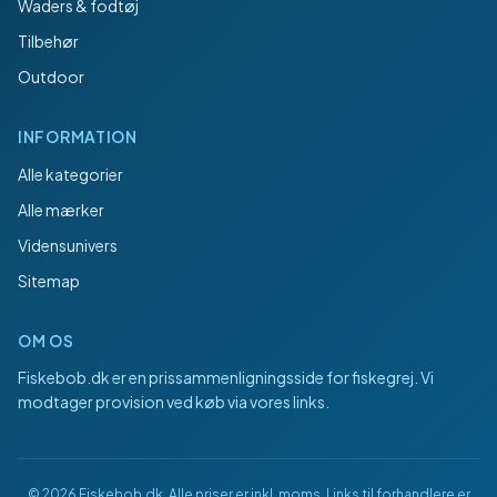
Waders & fodtøj
Tilbehør
Outdoor
INFORMATION
Alle kategorier
Alle mærker
Vidensunivers
Sitemap
OM OS
Fiskebob.dk
er en prissammenligningsside for fiskegrej. Vi
modtager provision ved køb via vores links.
©
2026
Fiskebob.dk
. Alle priser er inkl. moms. Links til forhandlere er