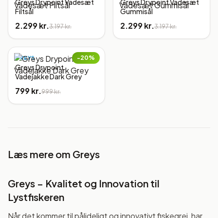
Greys Drypoint Vadesæt
Greys Drypoint Vadesæt
Filtsål
Gummisål
2.299 kr.
2.299 kr.
3.197 kr.
3.197 kr.
−
20
%
GREYS
Greys Drypoint
Vadejakke Dark Grey
799 kr.
999 kr.
Læs mere om
Greys
Greys – Kvalitet og Innovation til
Lystfiskeren
Når det kommer til pålideligt og innovativt fiskegrej, har