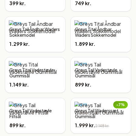
399 kr.
749 kr.
GREYS
GREYS
Greys Tail Åndbar Waders
Greys Tital Åndbar
Sokkemodel
Waders Sokkemodel
1.299 kr.
1.899 kr.
GREYS
GREYS
Greys Tital Vadestøvle
Greys Tail Vadestøvle
Gummisål
Gummisål
1.149 kr.
899 kr.
−
7
%
GREYS
GREYS
Greys Tail Vadestøvle
Greys Tail Waderssæt
Filtsål
Gummisål
899 kr.
1.999 kr.
2.148 kr.