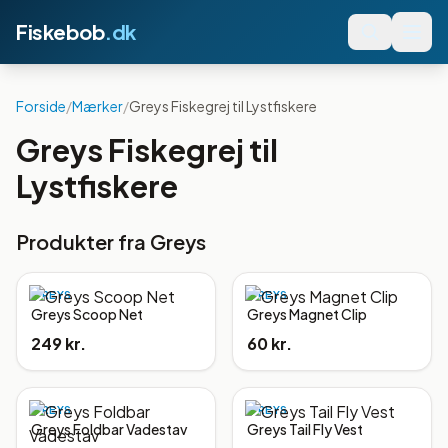
Fiskebob
.dk
Forside
/
Mærker
/
Greys Fiskegrej til Lystfiskere
Greys Fiskegrej til
Lystfiskere
Produkter fra
Greys
GREYS
GREYS
Greys Scoop Net
Greys Magnet Clip
249 kr.
60 kr.
GREYS
GREYS
Greys Foldbar Vadestav
Greys Tail Fly Vest