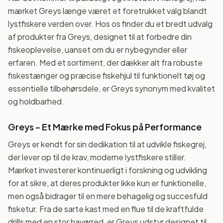
mærket Greys længe været et foretrukket valg blandt
lystfiskere verden over. Hos os finder du et bredt udvalg
af produkter fra Greys, designet til at forbedre din
fiskeoplevelse, uanset om du er nybegynder eller
erfaren. Med et sortiment, der dækker alt fra robuste
fiskestænger og præcise fiskehjul til funktionelt tøj og
essentielle tilbehørsdele, er Greys synonym med kvalitet
og holdbarhed.
Greys – Et Mærke med Fokus på Performance
Greys er kendt for sin dedikation til at udvikle fiskegrej,
der lever op til de krav, moderne lystfiskere stiller.
Mærket investerer kontinuerligt i forskning og udvikling
for at sikre, at deres produkter ikke kun er funktionelle,
men også bidrager til en mere behagelig og succesfuld
fisketur. Fra de sarte kast med en flue til de kraftfulde
drills med en stor havørred, er Greys udstyr designet til