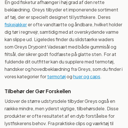
En god fisketur afhænger i høj grad af den rette
beklædning. Greys tilbyder et imponerende sortiment
af tøj, der er specielt designet til lystfiskere. Deres
fiskejakker
er ofte vandtætte og åndbare, hvilket holder
dig tør i regnvejr, samtidig med at overskydende varme
kan slippe ud. Ligeledes finder du slidstærke waders
som Greys Drypoint Vadesæt med både gummisål og
filtsål, der sikrer godt fodfæste på glatte sten. For at
fuldende dit outfitter kan du supplere med termotøj,
handsker og hovedbeklædning fra Greys, som du finder i
vores kategorier for
termotøj
og
huer og caps
.
Tilbehør der Gør Forskellen
Udover de større udstyrsdele tilbyder Greys også en
række mindre, men yderst vigtige, tilbehørsdele. Disse
produkter er ofte resultatet af en dyb forståelse for
lystfiskerens behov. Fra praktiske clips og værktøj til