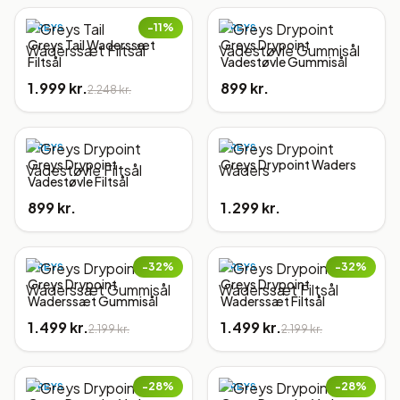
−
11
%
GREYS
GREYS
Greys Tail Waderssæt
Greys Drypoint
Filtsål
Vadestøvle Gummisål
1.999 kr.
899 kr.
2.248 kr.
GREYS
GREYS
Greys Drypoint
Greys Drypoint Waders
Vadestøvle Filtsål
899 kr.
1.299 kr.
−
32
%
−
32
%
GREYS
GREYS
Greys Drypoint
Greys Drypoint
Waderssæt Gummisål
Waderssæt Filtsål
1.499 kr.
1.499 kr.
2.199 kr.
2.199 kr.
−
28
%
−
28
%
GREYS
GREYS