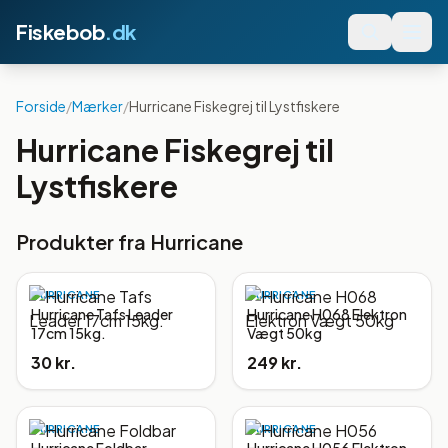
Fiskebob
.dk
Forside
/
Mærker
/
Hurricane Fiskegrej til Lystfiskere
Hurricane Fiskegrej til
Lystfiskere
Produkter fra
Hurricane
HURRICANE
HURRICANE
Hurricane Tafs Leader
Hurricane H068 Elektron
17cm 15kg.
Vægt 50kg
30 kr.
249 kr.
HURRICANE
HURRICANE