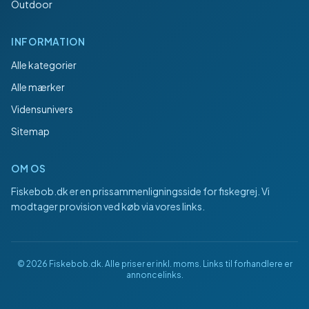
Outdoor
INFORMATION
Alle kategorier
Alle mærker
Vidensunivers
Sitemap
OM OS
Fiskebob.dk
er en prissammenligningsside for fiskegrej. Vi
modtager provision ved køb via vores links.
©
2026
Fiskebob.dk
. Alle priser er inkl. moms. Links til forhandlere er
annoncelinks.