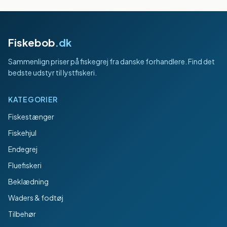
Fiskebob
.dk
Sammenlign priser på fiskegrej fra danske forhandlere. Find det
bedste udstyr til lystfiskeri.
KATEGORIER
Fiskestænger
Fiskehjul
Endegrej
Fluefiskeri
Beklædning
Waders & fodtøj
Tilbehør