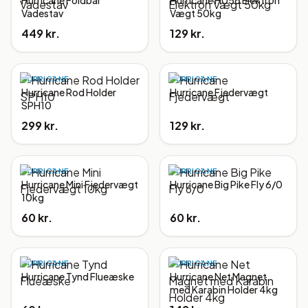
Hurricane Foldbar
Hurricane H056 Elektron
Vadestav
Vægt 50kg
449 kr.
129 kr.
HURRICANE
HURRICANE
Hurricane Rod Holder
Hurricane Fjedervægt
SPH10
299 kr.
129 kr.
HURRICANE
HURRICANE
Hurricane Mini Fjedervægt
Hurricane Big Pike Fly 6/0
10kg
60 kr.
60 kr.
HURRICANE
HURRICANE
Hurricane Tynd Flueæske
Hurricane Net Magnet
med Karabin Holder 4kg