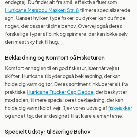
endegrej. Du finder alt fra små, effektive fluer som
Hurricane Marabou Masken Str. 8
til mere specialiserede
agn. Uanset hvilken type fiskeri du dyrker, kan du finde
noget, der passer til dine behov. Overvej også deres
forskellige typer af blink og spinnere, der kan lokke selv
den mest sky fisk til hug.
Beklædning og Komfort på Fisketuren
Komfort er nøglen til en god fisketur, især når vejret
skifter. Hurricane tilbyder også beklædning, der kan
holde dig varm og tør. Deres sortiment inkluderer alt fra
praktiske
Hurricane Trucker Cap Gedde
, der beskytter
mod solen, til mere specialiseret beklædning, der kan
holde dig varm i koldt vejr. Tjek vores udvalg af
fiskejakker
og andet tøj, der er designet til at klare elementerne.
Specielt Udstyr til Særlige Behov