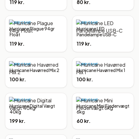
119 kr.
80 kr.
HURRICANE
HURRICANE
Hurricane Plague 94gr
Hurricane LED
Float
Pandelampe USB-C
119 kr.
119 kr.
HURRICANE
HURRICANE
Hurricane Havørred Mix 2
Hurricane Havørred Mix 1
100 kr.
100 kr.
HURRICANE
HURRICANE
Hurricane Digital Vægt
Hurricane Mini Fjedervægt
40kg
6kg
199 kr.
60 kr.