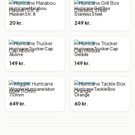
HURRICANE
HURRICANE
Hurricane Marabou
Hurricane Grill Box
Masken Str. 8
Stanless Steel
20 kr.
249 kr.
HURRICANE
HURRICANE
Hurricane Trucker Cap
Hurricane Trucker Cap
Aborre
Gedde
149 kr.
149 kr.
HURRICANE
HURRICANE
Wiggler Hurricane Isbor
Hurricane Tackle Box
110mm
Orange
649 kr.
60 kr.