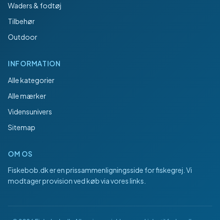
Waders & fodtøj
Tilbehør
Outdoor
INFORMATION
Alle kategorier
Alle mærker
Vidensunivers
Sitemap
OM OS
Fiskebob.dk
er en prissammenligningsside for fiskegrej. Vi
modtager provision ved køb via vores links.