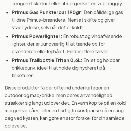
længere fisketure eller til morgenkaffen ved daggry.
Primus Gas Punkterbar 190gr:
Den pålidelige gas
til dine Primus-brændere. Nem at skifte og giver
stabil ydelse, selv når det er koldt.
Primus Powerlighter:
En robust og vindafvisende
lighter, der er uundværlig til at tænde op for
brænderen eller lejrbålet. Findes i flere farver.
Primus Trailbottle Tritan 0,6L:
En let og holdbar
drikkedunk, ideel til at holde dig hydreret på
fisketuren.
Disse produkter falder ofte ind under kategorien
outdoor og mad/drikke, men deres anvendelighed
strækker sig langt ud over det. En varm kop te på en kold
morgen ved åen, eller en hurtig frokostpause på en lang
dag ved kysten, kan gøre en stor forskel for din samlede
oplevelse.