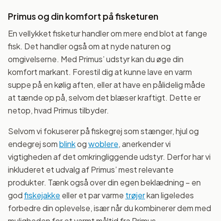
Primus og din komfort på fisketuren
En vellykket fisketur handler om mere end blot at fange
fisk. Det handler også om at nyde naturen og
omgivelserne. Med Primus’ udstyr kan du øge din
komfort markant. Forestil dig at kunne lave en varm
suppe på en kølig aften, eller at have en pålidelig måde
at tænde op på, selvom det blæser kraftigt. Dette er
netop, hvad Primus tilbyder.
Selvom vi fokuserer på fiskegrej som stænger, hjul og
endegrej som
blink
og
woblere
, anerkender vi
vigtigheden af det omkringliggende udstyr. Derfor har vi
inkluderet et udvalg af Primus’ mest relevante
produkter. Tænk også over din egen beklædning – en
god
fiskejakke
eller et par varme
trøjer
kan ligeledes
forbedre din oplevelse, især når du kombinerer dem med
muligheden for et varmt måltid fra Primus.