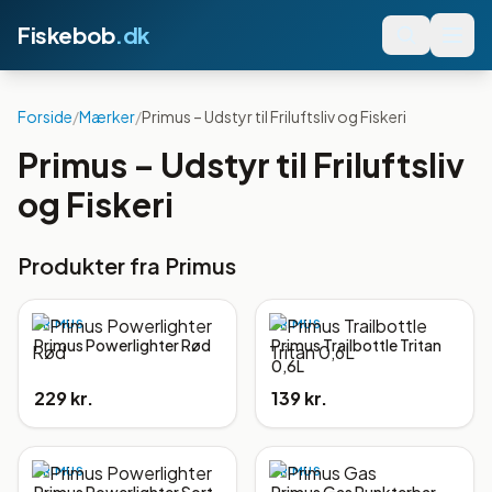
Fiskebob
.dk
Forside
/
Mærker
/
Primus – Udstyr til Friluftsliv og Fiskeri
Primus – Udstyr til Friluftsliv
og Fiskeri
Produkter fra
Primus
PRIMUS
PRIMUS
Primus Powerlighter Rød
Primus Trailbottle Tritan
0,6L
229 kr.
139 kr.
PRIMUS
PRIMUS