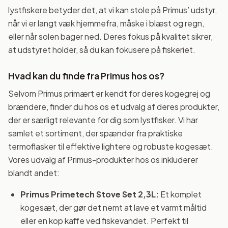
lystfiskere betyder det, at vi kan stole på Primus’ udstyr,
når vi er langt væk hjemmefra, måske i blæst og regn,
eller når solen bager ned. Deres fokus på kvalitet sikrer,
at udstyret holder, så du kan fokusere på fiskeriet.
Hvad kan du finde fra Primus hos os?
Selvom Primus primært er kendt for deres kogegrej og
brændere, finder du hos os et udvalg af deres produkter,
der er særligt relevante for dig som lystfisker. Vi har
samlet et sortiment, der spænder fra praktiske
termoflasker til effektive lightere og robuste kogesæt.
Vores udvalg af Primus-produkter hos os inkluderer
blandt andet:
Primus Primetech Stove Set 2,3L:
Et komplet
kogesæt, der gør det nemt at lave et varmt måltid
eller en kop kaffe ved fiskevandet. Perfekt til