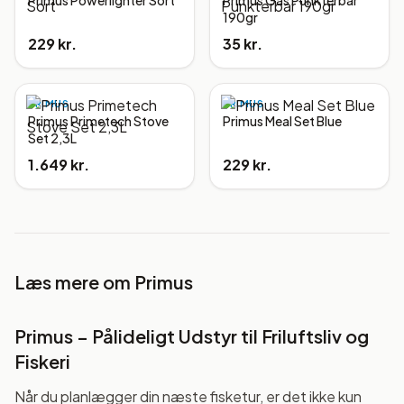
Primus Powerlighter Sort
Primus Gas Punkterbar
190gr
229 kr.
35 kr.
PRIMUS
PRIMUS
Primus Primetech Stove
Primus Meal Set Blue
Set 2,3L
1.649 kr.
229 kr.
Læs mere om
Primus
Primus – Pålideligt Udstyr til Friluftsliv og
Fiskeri
Når du planlægger din næste fisketur, er det ikke kun