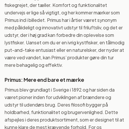
fiskegrejet, der tæller. Komfort og funktionalitet
undervejs er lige så vigtigt, og her kommer mærker som
Primus ind i billedet. Primus har i årtier været synonym
med pålideligt og innovativt udstyr til friluftsliv, og det er
udstyr, der i høj grad kan forbedre din oplevelse som
lystfisker. Uanset om du er en ivrig kystfisker, en tålmodig
put-and-take entusiast eller en naturelsker, der nyder at
være ved vandet, kan Primus’ produkter gøre din tur
mere behagelig og effektiv.
Primus: Mere end bare et mærke
Primus blev grundlagt i Sverige i 1892 og har siden da
været pioner inden for udviklingen af brændere og
udstyr til udendørs brug. Deres filosofi bygger på
holdbarhed, funktionalitet og brugervenlighed. Dette
afspejles i deres produktsortiment, som er designet til at
kunne klare de mest krævende forhold. For os