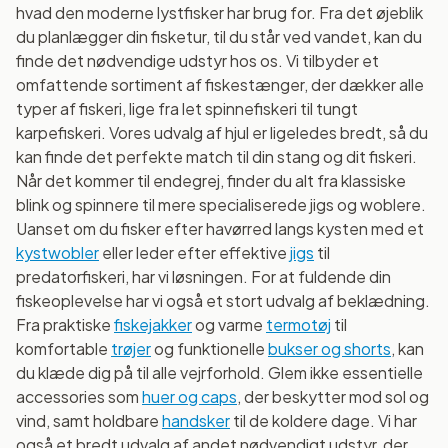
hvad den moderne lystfisker har brug for. Fra det øjeblik
du planlægger din fisketur, til du står ved vandet, kan du
finde det nødvendige udstyr hos os. Vi tilbyder et
omfattende sortiment af fiskestænger, der dækker alle
typer af fiskeri, lige fra let spinnefiskeri til tungt
karpefiskeri. Vores udvalg af hjul er ligeledes bredt, så du
kan finde det perfekte match til din stang og dit fiskeri.
Når det kommer til endegrej, finder du alt fra klassiske
blink og spinnere til mere specialiserede jigs og woblere.
Uanset om du fisker efter havørred langs kysten med et
kystwobler
eller leder efter effektive
jigs
til
predatorfiskeri, har vi løsningen. For at fuldende din
fiskeoplevelse har vi også et stort udvalg af beklædning.
Fra praktiske
fiskejakker
og varme
termotøj
til
komfortable
trøjer
og funktionelle
bukser og shorts
, kan
du klæde dig på til alle vejrforhold. Glem ikke essentielle
accessories som
huer og caps
, der beskytter mod sol og
vind, samt holdbare
handsker
til de koldere dage. Vi har
også et bredt udvalg af andet nødvendigt udstyr, der