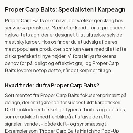
Proper Carp Baits: Specialisten i Karpeagn
Proper Carp Baits er et navn, der vækker genklang hos
seriøse karpefiskere. Mærket er kendt for at producere
højkvalitets agn, der er designet til at tiltrække selv de
mest sky karper. Hos os finder du et udvalg af deres
mest populære produkter, som kan være med til at løfte
dit karpefiskeri til nye højder. Vi forstår lystfiskerens
behov for pålideligt og effektivt grej, og Proper Carp
Baits leverer netop dette, når det kommer til agn.
Hvad finder du fra Proper Carp Baits?
Sortimentet fra Proper Carp Baits fokuserer primært på
de agn, der er afgørende for succesfuldt karpefiskeri.
Dette inkluderer forskellige typer af boilies og pop-ups,
som er udviklet med henblik på at afgive de rette
signaler i vandet – både duft- og synsmæssigt.
Eksempler som 'Proper Carp Baits Matching Pop-Up