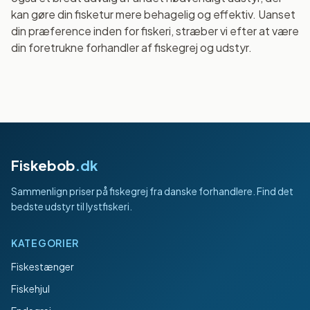
kan gøre din fisketur mere behagelig og effektiv. Uanset
din præference inden for fiskeri, stræber vi efter at være
din foretrukne forhandler af fiskegrej og udstyr.
Fiskebob
.dk
Sammenlign priser på fiskegrej fra danske forhandlere. Find det
bedste udstyr til lystfiskeri.
KATEGORIER
Fiskestænger
Fiskehjul