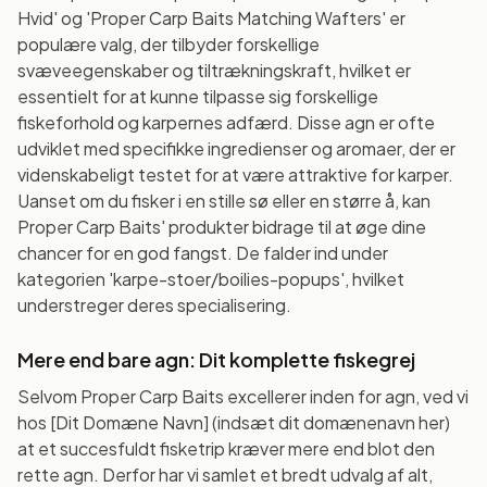
Hvid' og 'Proper Carp Baits Matching Wafters' er
populære valg, der tilbyder forskellige
svæveegenskaber og tiltrækningskraft, hvilket er
essentielt for at kunne tilpasse sig forskellige
fiskeforhold og karpernes adfærd. Disse agn er ofte
udviklet med specifikke ingredienser og aromaer, der er
videnskabeligt testet for at være attraktive for karper.
Uanset om du fisker i en stille sø eller en større å, kan
Proper Carp Baits' produkter bidrage til at øge dine
chancer for en god fangst. De falder ind under
kategorien 'karpe-stoer/boilies-popups', hvilket
understreger deres specialisering.
Mere end bare agn: Dit komplette fiskegrej
Selvom Proper Carp Baits excellerer inden for agn, ved vi
hos [Dit Domæne Navn] (indsæt dit domænenavn her)
at et succesfuldt fisketrip kræver mere end blot den
rette agn. Derfor har vi samlet et bredt udvalg af alt,