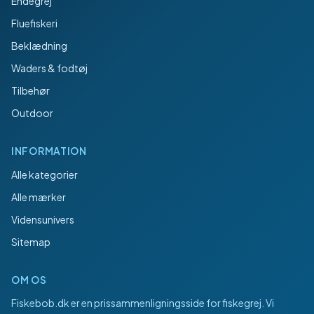
Endegrej
Fluefiskeri
Beklædning
Waders & fodtøj
Tilbehør
Outdoor
INFORMATION
Alle kategorier
Alle mærker
Vidensunivers
Sitemap
OM OS
Fiskebob.dk
er en prissammenligningsside for fiskegrej. Vi