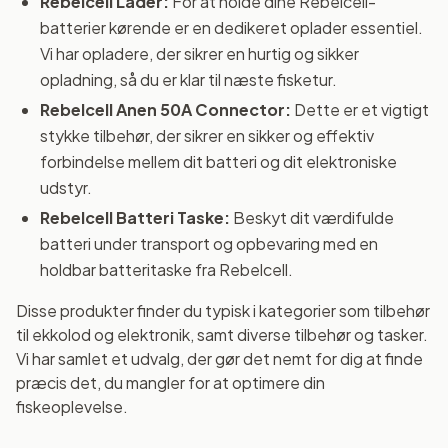
Rebelcell Lader:
For at holde dine Rebelcell-
batterier kørende er en dedikeret oplader essentiel.
Vi har opladere, der sikrer en hurtig og sikker
opladning, så du er klar til næste fisketur.
Rebelcell Anen 50A Connector:
Dette er et vigtigt
stykke tilbehør, der sikrer en sikker og effektiv
forbindelse mellem dit batteri og dit elektroniske
udstyr.
Rebelcell Batteri Taske:
Beskyt dit værdifulde
batteri under transport og opbevaring med en
holdbar batteritaske fra Rebelcell.
Disse produkter finder du typisk i kategorier som tilbehør
til ekkolod og elektronik, samt diverse tilbehør og tasker.
Vi har samlet et udvalg, der gør det nemt for dig at finde
præcis det, du mangler for at optimere din
fiskeoplevelse.