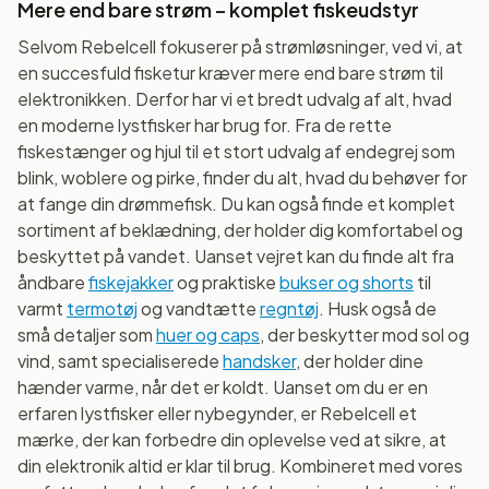
Mere end bare strøm – komplet fiskeudstyr
Selvom Rebelcell fokuserer på strømløsninger, ved vi, at
en succesfuld fisketur kræver mere end bare strøm til
elektronikken. Derfor har vi et bredt udvalg af alt, hvad
en moderne lystfisker har brug for. Fra de rette
fiskestænger og hjul til et stort udvalg af endegrej som
blink, woblere og pirke, finder du alt, hvad du behøver for
at fange din drømmefisk. Du kan også finde et komplet
sortiment af beklædning, der holder dig komfortabel og
beskyttet på vandet. Uanset vejret kan du finde alt fra
åndbare
fiskejakker
og praktiske
bukser og shorts
til
varmt
termotøj
og vandtætte
regntøj
. Husk også de
små detaljer som
huer og caps
, der beskytter mod sol og
vind, samt specialiserede
handsker
, der holder dine
hænder varme, når det er koldt. Uanset om du er en
erfaren lystfisker eller nybegynder, er Rebelcell et
mærke, der kan forbedre din oplevelse ved at sikre, at
din elektronik altid er klar til brug. Kombineret med vores