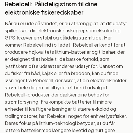
Rebelcell: Pålidelig strøm til dine
elektroniske fiskeredskaber
Når du er ude på vandet, er du afhængig af, at dit udstyr
spiller. Især din elektroniske fiskegrej, som ekkolod og
GPS, kræver en stabil og pålidelig strømkilde. Her
kommer Rebelcell ind i billedet. Rebelcell er kendt for at
producere højkvalitets lithium-batterier og tilbehør, der
er designet til at holde til de barske forhold, som
lystfiskere ofte udsætter deres udstyr for. Uanset om
du fisker fra båd, kajak eller fra bredden, kan du finde
løsninger fra Rebelcell, der sikrer, at din elektronik holder
strøm hele dagen. Vi tilbyder et bredt udvalg af
Rebelcell-produkter, der dækker dine behov for
strømforsyning. Fra kompakte batterier til mindre
enheder til kraftigere løsninger til større ekkolod og
trollingmotorer, har Rebelcell noget for enhver lystfisker.
Deres fokus på lithium-teknologi betyder, at du får
lettere batterier med længere levetid og hurtigere