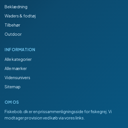
Beklædning
Waders & fodtøj
Tilbehør
Outdoor
INFORMATION
Alle kategorier
Alle mærker
Vidensunivers
Sitemap
OM OS
Fiskebob.dk
er en prissammenligningsside for fiskegrej. Vi
modtager provision ved køb via vores links.