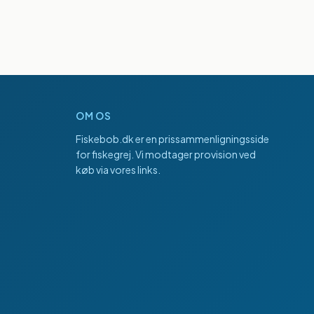
OM OS
Fiskebob.dk
er en prissammenligningsside
for fiskegrej. Vi modtager provision ved
køb via vores links.