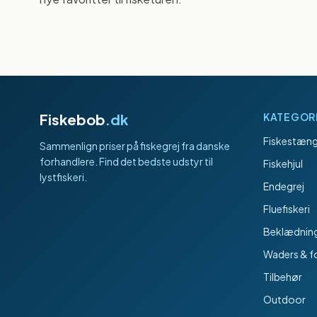
Fiskebob
.dk
KATEGOR
Fiskestæng
Sammenlign priser på fiskegrej fra danske
forhandlere. Find det bedste udstyr til
Fiskehjul
lystfiskeri.
Endegrej
Fluefiskeri
Beklædnin
Waders & f
Tilbehør
Outdoor