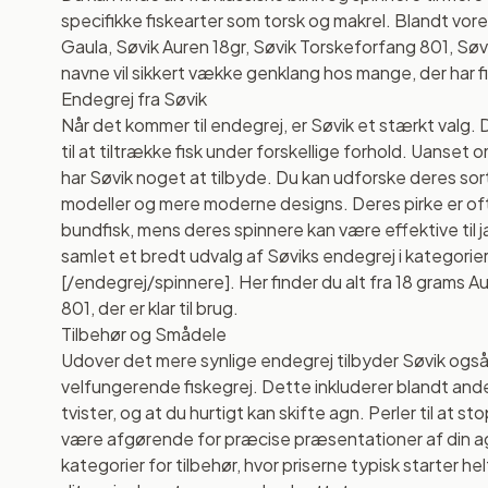
specifikke fiskearter som torsk og makrel. Blandt vo
Gaula, Søvik Auren 18gr, Søvik Torskeforfang 801, Søv
navne vil sikkert vække genklang hos mange, der har fi
Endegrej fra Søvik
Når det kommer til endegrej, er Søvik et stærkt valg. 
til at tiltrække fisk under forskellige forhold. Uanset om
har Søvik noget at tilbyde. Du kan udforske deres sort
modeller og mere moderne designs. Deres pirke er ofte
bundfisk, mens deres spinnere kan være effektive til 
samlet et bredt udvalg af Søviks endegrej i kategorier
[/endegrej/spinnere]. Her finder du alt fra 18 grams A
801, der er klar til brug.
Tilbehør og Smådele
Udover det mere synlige endegrej tilbyder Søvik også et
velfungerende fiskegrej. Dette inkluderer blandt andet s
tvister, og at du hurtigt kan skifte agn. Perler til at s
være afgørende for præcise præsentationer af din agn
kategorier for tilbehør, hvor priserne typisk starter he