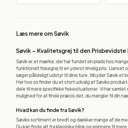
Læs mere om
Søvik
Søvik – Kvalitetsgrej til den Prisbevidste 
Søvik er et mærke, der har fundet sin plads hos mange
funktionelt fiskegrej til en yderst rimelig pris. Uanset
søger pålideligt udstyr til dine ture, tilbyder Søvik 
Her hos os finder du et stort udvalg af Søviks produkte
dele til mere specifikke fiskesituationer. Vi har samlet 
mulighed for at finde præcis det, du mangler til din næ
Hvad kan du finde fra Søvik?
Søviks sortiment er bredt og dækker mange af de me
Du kan finde alt fra klassiske blink og spinnere til mer