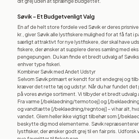
dit grej uden at sprænge budgettet.
Søvik – Et Budgetvenligt Valg
En af de helt store fordele ved Søvik er deres prisnive
kr., giver Søvik alle lystfiskere mulighed for at få fat
særligt attraktivt for nye lystfiskere, der skal have ud
fiskere, der ønsker at supplere deres samling med ek
pengepungen. Du kan finde et bredt udvalg af Søviks p
enhver type fiskeri.
Kombiner Søvik med Andet Udstyr
Selvom Søvik primært er kendt for sit endegrej og tilbe
kræver det rette tøj og udstyr. Når du har fundet de
på vores øvrige sortiment. Vi tilbyder et bredt udvalg
Fra varme [/beklaedning/termotoej] og [/beklaedning/
og vandtætte [/beklaedning/regntoej] – vi har alt, h
vandet. Glem heller ikke vigtigt tilbehør som [/beklae
beskytte dig mod elementerne. Søvik repræsenterer e
lystfisker, der ønsker godt grej til en fair pris. Udfor
nye favoritter til fisketuren.