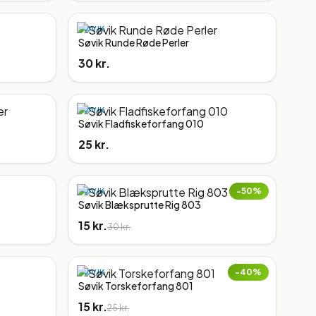
SØVIK
Søvik Runde Røde Perler
30 kr.
SØVIK
Søvik Fladfiskeforfang 010
25 kr.
−
50
%
SØVIK
Søvik Blæksprutte Rig 803
15 kr.
30 kr.
−
40
%
SØVIK
Søvik Torskeforfang 801
15 kr.
25 kr.