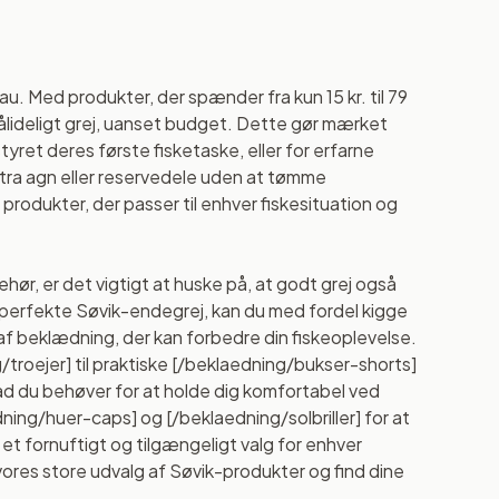
au. Med produkter, der spænder fra kun 15 kr. til 79
 i pålideligt grej, uanset budget. Dette gør mærket
styret deres første fisketaske, eller for erfarne
stra agn eller reservedele uden at tømme
rodukter, der passer til enhver fiskesituation og
hør, er det vigtigt at huske på, at godt grej også
t perfekte Søvik-endegrej, kan du med fordel kigge
 af beklædning, der kan forbedre din fiskeoplevelse.
troejer] til praktiske [/beklaedning/bukser-shorts]
vad du behøver for at holde dig komfortabel ved
dning/huer-caps] og [/beklaedning/solbriller] for at
t fornuftigt og tilgængeligt valg for enhver
sk vores store udvalg af Søvik-produkter og find dine