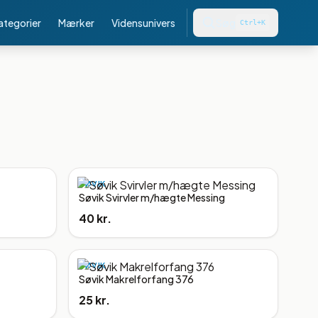
kategorier
Mærker
Vidensunivers
Søg
Ctrl+K
SØVIK
Søvik Svirvler m/hægte Messing
40 kr.
SØVIK
Søvik Makrelforfang 376
25 kr.