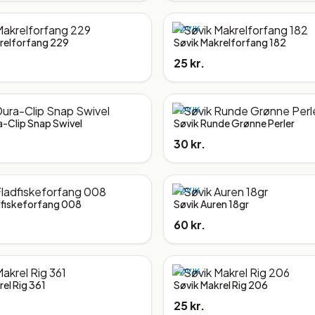
SØVIK
relforfang 229
Søvik Makrelforfang 182
25 kr.
SØVIK
a-Clip Snap Swivel
Søvik Runde Grønne Perler
30 kr.
SØVIK
dfiskeforfang 008
Søvik Auren 18gr
60 kr.
SØVIK
el Rig 361
Søvik Makrel Rig 206
25 kr.