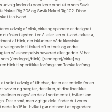
res udvalg finder du populære produkter som Søvik
ik Makrel Rig 206 og Søvik Makrel Rig 102. Disse
sket i saltvand.
Deres udvalg af blink, pirke og spinnere er designet
 du fisker i kysten, i en å, eller i en put-and-take sø,
iment af blink, der inkluderer både klassiske
 velegnede til fiskeri efter torsk og andre
jagten på eksempelvis havørred eller gedde. Vi har
 som [/endegrej/blink], [/endegrej/pirke] og
uren blink til specifikke forfang som Torskeforfang
 solidt udvalg af tilbehør, der er essentielle for en
virvler og hægter, der sikrer, at dine liner ikke
toppe linen er også en del af sortimentet, hvilket kan
. Disse små, men vigtige dele, finder du i vores
lt nede fra 15 kr., hvilket gør det nemt at opgradere