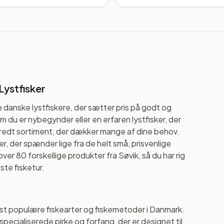
Lystfisker
 danske lystfiskere, der sætter pris på godt og
 om du er nybegynder eller en erfaren lystfisker, der
et bredt sortiment, der dækker mange af dine behov.
r, der spænder lige fra de helt små, prisvenlige
over 80 forskellige produkter fra Søvik, så du har rig
ste fisketur.
st populære fiskearter og fiskemetoder i Danmark.
e specialiserede pirke og forfang, der er designet til