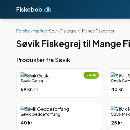
Fiskebob
.dk
Forside
/
Mærker
/
Søvik Fiskegrej til Mange Fiskearter
Søvik Fiskegrej til Mange F
Produkter fra
Søvik
−
16
%
SØVIK
SØVIK
Søvik Gaula
Søvik Svi
59 kr.
40 kr.
70 kr.
SØVIK
SØVIK
Søvik Geddeforfang
Søvik Mak
40 kr.
25 kr.