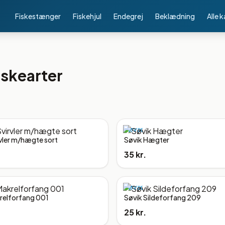
Fiskestænger
Fiskehjul
Endegrej
Beklædning
Alle 
iskearter
SØVIK
rvler m/hægte sort
Søvik Hægter
35 kr.
SØVIK
relforfang 001
Søvik Sildeforfang 209
25 kr.