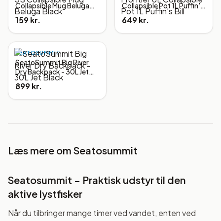
Collapsible Mug Beluga
Collapsible Pot 1L Puffin's
Black
Bill
159 kr.
649 kr.
SEATOSUMMIT
SeatoSummit Big River
Dry Backpack - 30L Jet
Black
899 kr.
Læs mere om
Seatosummit
Seatosummit – Praktisk udstyr til den
aktive lystfisker
Når du tilbringer mange timer ved vandet, enten ved