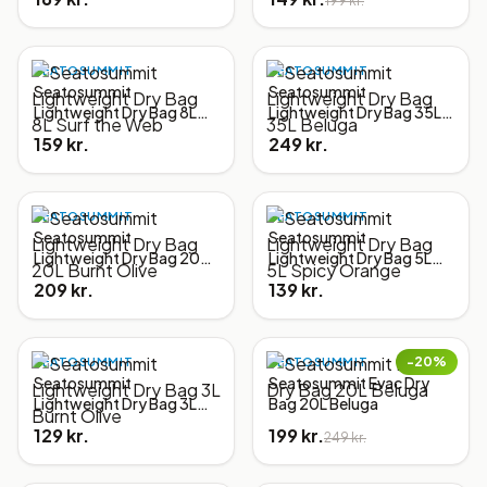
199 kr.
SEATOSUMMIT
SEATOSUMMIT
Seatosummit
Seatosummit
Lightweight Dry Bag 8L
Lightweight Dry Bag 35L
Surf the Web
Beluga
159 kr.
249 kr.
SEATOSUMMIT
SEATOSUMMIT
Seatosummit
Seatosummit
Lightweight Dry Bag 20L
Lightweight Dry Bag 5L
Burnt Olive
Spicy Orange
209 kr.
139 kr.
−
20
%
SEATOSUMMIT
SEATOSUMMIT
Seatosummit
Seatosummit Evac Dry
Lightweight Dry Bag 3L
Bag 20L Beluga
Burnt Olive
129 kr.
199 kr.
249 kr.