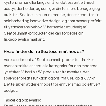
kysten, i en sø eller langs en å, er det essentielt med
udstyr, der holder, og som gør din tur mere behagelig og
praktisk. Seatosummit er et mærke, der er kendt for sin
holdbarhed og innovative design, og som passer perfekt
til lystfiskerens behov. Vi har samlet et udvalg af
Seatosummit-produkter, der kan forbedre din
fiskeoplevelse markant.
Hvad finder du fra Seatosummit hos os?
Vores sortiment af Seatosummit-produkter dækker
over en række essentielle kategorier for den moderne
lystfisker. Vi har i alt 58 produkter fra mærket, der
spænder bredt i funktion og pris, fra 0 kr. op til 899 kr.
Dette sikrer, at der er noget for enhver smag og ethvert
budget.
Tasker og opbevaring
En af Seatosummits styrker ligger i deres tasker og