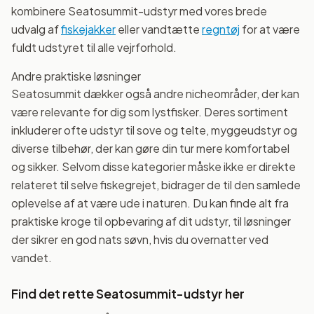
kombinere Seatosummit-udstyr med vores brede
udvalg af
fiskejakker
eller vandtætte
regntøj
for at være
fuldt udstyret til alle vejrforhold.
Andre praktiske løsninger
Seatosummit dækker også andre nicheområder, der kan
være relevante for dig som lystfisker. Deres sortiment
inkluderer ofte udstyr til sove og telte, myggeudstyr og
diverse tilbehør, der kan gøre din tur mere komfortabel
og sikker. Selvom disse kategorier måske ikke er direkte
relateret til selve fiskegrejet, bidrager de til den samlede
oplevelse af at være ude i naturen. Du kan finde alt fra
praktiske kroge til opbevaring af dit udstyr, til løsninger
der sikrer en god nats søvn, hvis du overnatter ved
vandet.
Find det rette Seatosummit-udstyr her