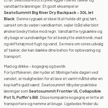
vandtætte løsninger. Et godt eksempel er
SeatoSummit Big River Dry Backpack - 30L Jet
Black
. Denne rygsæk er ideel til at holde dit grej tørt,
uanset om du vader i vandkanten, sejler i båd eller blot
ønsker beskyttelse mod regn. Vandtætte rygsække og
dry bags er uundværlige for at beskytte elektronik, mad
og skiftetøj mod fugt og vand. Se mere om vores udvalg
af tasker, der kan dække dine behov for opbevaring og
transport.
Mad og drikke – kogegrej og bestik
For lystfiskeren, der nyder at tilbringe hele dagen ved
vandet, er muligheden for at lave et varmt måltid eller en
kop kaffe guld værd. Seatosummit tilbyder praktiske
løsninger som
Seatosummit Frontier UL Collapsible
Pot 1L Puffin's Bill
. Disse kompakte kogegrej er lette at
transportere og nemme at bruge. Ligeledes finder du