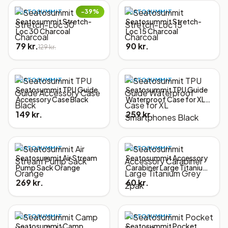
−
39
%
SEATOSUMMIT
SEATOSUMMIT
Seatosummit Stretch-
Seatosummit Stretch-
Loc 30 Charcoal
Loc 15 Charcoal
79 kr.
90 kr.
129 kr.
SEATOSUMMIT
SEATOSUMMIT
Seatosummit TPU Guide
Seatosummit TPU Guide
Accessory Case Black
Waterproof Case for XL
Smartphones Black
149 kr.
259 kr.
SEATOSUMMIT
SEATOSUMMIT
Seatosummit Air Stream
Seatosummit Accessory
Pump Sack Orange
Carabiner Large Titanium
Grey 2pak
269 kr.
60 kr.
SEATOSUMMIT
SEATOSUMMIT
Seatosummit Camp
Seatosummit Pocket