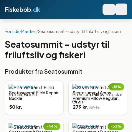
Fiskebob
.dk
Forside
/
Mærker
/
Seatosummit – udstyr til friluftsliv og fiskeri
Seatosummit – udstyr til
friluftsliv og fiskeri
Produkter fra
Seatosummit
−
15
%
SEATOSUMMIT
SEATOSUMMIT
Seatosummit Field Repair
Seatosummit Aeros
Buckle
Premium Pillow Regular
Grøn
50 kr.
279 kr.
329 kr.
−
44
%
−
33
%
SEATOSUMMIT
SEATOSUMMIT