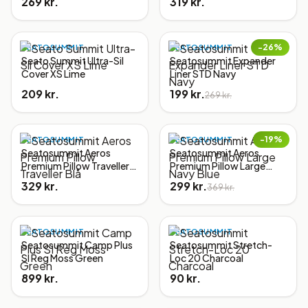
269 kr.
319 kr.
−
26
%
SEATOSUMMIT
SEATOSUMMIT
Seato Summit Ultra-Sil
Seatosummit Expander
Cover XS Lime
Liner STD Navy
209 kr.
199 kr.
269 kr.
−
19
%
SEATOSUMMIT
SEATOSUMMIT
Seatosummit Aeros
Seatosummit Aeros
Premium Pillow Traveller
Premium Pillow Large
Blå
Navy Blue
329 kr.
299 kr.
369 kr.
SEATOSUMMIT
SEATOSUMMIT
Seatosummit Camp Plus
Seatosummit Stretch-
SI Reg Moss Green
Loc 20 Charcoal
899 kr.
90 kr.