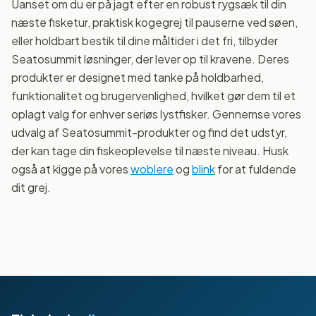
Uanset om du er på jagt efter en robust rygsæk til din
næste fisketur, praktisk kogegrej til pauserne ved søen,
eller holdbart bestik til dine måltider i det fri, tilbyder
Seatosummit løsninger, der lever op til kravene. Deres
produkter er designet med tanke på holdbarhed,
funktionalitet og brugervenlighed, hvilket gør dem til et
oplagt valg for enhver seriøs lystfisker. Gennemse vores
udvalg af Seatosummit-produkter og find det udstyr,
der kan tage din fiskeoplevelse til næste niveau. Husk
også at kigge på vores
woblere
og
blink
for at fuldende
dit grej.