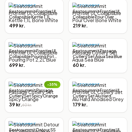
SEATOSUMMIT
SEATOSUMMIT
Seatosummit Frontier UL
Seatosummit Frontier UL
Collapsible Kettle 1,1L
Collapsible Pour Over
Bone White
Bone White
499 kr.
219 kr.
SEATOSUMMIT
SEATOSUMMIT
Seatosummit Frontier UL
Seatosummit Passage
Collapsible Pouring Pot
Cutlery Set Aqua Sea Blue
2,2L Blue
699 kr.
60 kr.
−
35
%
SEATOSUMMIT
SEATOSUMMIT
Seatosummit Passage
Seatosummit Frontier UL
Cutlery Set Spicy Orange
Cutlery Set Alu Hard
Anodised Grey
39 kr.
179 kr.
60 kr.
SEATOSUMMIT
SEATOSUMMIT
Seatosummit Detour SS
Seatosummit Frontier UL