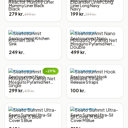
Seatosummit Reactor
Seatosummit Expander
Mummy Liner Black
Liner Long Navy
279 kr.
199 kr.
499 kr.
299 kr.
SEATOSUMMIT
SEATOSUMMIT
Seatosummit Kitchen
Seatosummit Nano
Sink
Mosquito Pyramid Net
Double
249 kr.
499 kr.
−
29
%
SEATOSUMMIT
SEATOSUMMIT
Seatosummit Nano
Seatosummit Hook
Mosquito Pyramid Net
Release Straps
Single
299 kr.
100 kr.
419 kr.
SEATOSUMMIT
SEATOSUMMIT
Seato Summit Ultra-Sil
Seato Summit Ultra-Sil
Cover S Blue
Cover M Blue