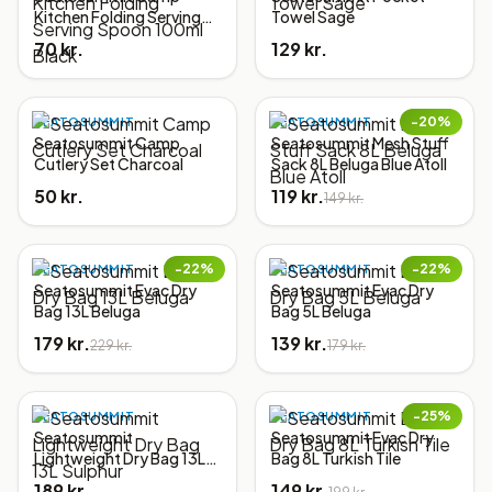
Kitchen Folding Serving
Towel Sage
Spoon 100ml Black
70 kr.
129 kr.
−
20
%
SEATOSUMMIT
SEATOSUMMIT
Seatosummit Camp
Seatosummit Mesh Stuff
Cutlery Set Charcoal
Sack 8L Beluga Blue Atoll
50 kr.
119 kr.
149 kr.
−
22
%
−
22
%
SEATOSUMMIT
SEATOSUMMIT
Seatosummit Evac Dry
Seatosummit Evac Dry
Bag 13L Beluga
Bag 5L Beluga
179 kr.
139 kr.
229 kr.
179 kr.
−
25
%
SEATOSUMMIT
SEATOSUMMIT
Seatosummit
Seatosummit Evac Dry
Lightweight Dry Bag 13L
Bag 8L Turkish Tile
Sulphur
189 kr.
149 kr.