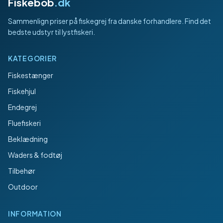
Fiskebob
.dk
Sammenlign priser på fiskegrej fra danske forhandlere. Find det
bedste udstyr til lystfiskeri.
KATEGORIER
Fiskestænger
Fiskehjul
Endegrej
Fluefiskeri
Beklædning
Waders & fodtøj
Tilbehør
Outdoor
INFORMATION