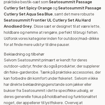
praktiske bestik-sæt som
Seatosummit Passage
Cutlery Set Spicy Orange
og
Seatosummit Passage
Cutlery Set Aqua Sea Blue
, samt det mere robuste
Seatosummit Frontier UL Cutlery Set Alu Hard
Anodised Grey
. Disse sæt er designet til at være lette,
holdbare og nemme at rengøre, perfekt til brug i felten.
Udforsk vores kategorier inden for outdoor/mad-drikke
for at finde mere udstyr til dine pauser.
Beklædning og tilbehør
Selvom Seatosummit primært er kendt for deres
outdoor-udstyr, finder du også produkter, der supplerer
din fiske-garderobe. Tænk på praktiske accessories, der
kan forbedre din komfort under fiskeriet. Selvom vi ikke
har direkte beklædningsgenstande som jakker eller
bukser fra Seatosummit i dette specifikke udvalg, er
deres generelle fokus på holdbarhed og funktionalitet
noget, der appellerer til lystfiskere. Overvej at