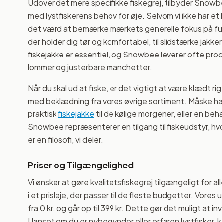
Udover det mere specifikke fiskegrej, tilbyder Snow
med lystfiskerens behov for øje. Selvom vi ikke har e
det værd at bemærke mærkets generelle fokus på funk
der holder dig tør og komfortabel, til slidstærke jakke
fiskejakke er essentiel, og Snowbee leverer ofte p
lommer og justerbare manchetter.
Når du skal ud at fiske, er det vigtigt at være klædt 
med beklædning fra vores øvrige sortiment. Måske har
praktisk
fiskejakke
til de kølige morgener, eller en beh
Snowbee repræsenterer en tilgang til fiskeudstyr, hvo
er en filosofi, vi deler.
Priser og Tilgængelighed
Vi ønsker at gøre kvalitetsfiskegrej tilgængeligt for a
i et prisleje, der passer til de fleste budgetter. Vore
fra 0 kr. og går op til 399 kr. Dette gør det muligt a
Uanset om du er nybegynder eller erfaren lystfisker,