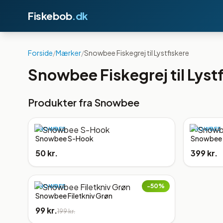
Fiskebob
.dk
Forside
/
Mærker
/
Snowbee Fiskegrej til Lystfiskere
Snowbee Fiskegrej til Lyst
Produkter fra
Snowbee
SNOWBEE
SNOWBEE
Snowbee S-Hook
Snowbee F
50 kr.
399 kr.
−
50
%
SNOWBEE
Snowbee Filetkniv Grøn
99 kr.
199 kr.