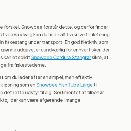
ore forskel. Snowbee forstår dette, og derfor finder
vores udvalg kan du finde alt fra knive til filetering
in fiskestang under transport. En god filetkniv, som
 grønne udgave, er uundværlig for enhver fisker, der
s kan et solidt
Snowbee Cordura Stangrør
sikre, at
ge fra fiskestederne.
t om du leder efter en simpel, men effektiv
tisk løsning som en
Snowbee Fish Tube Large
til
e det rette udstyr til dig. Sortimentet af tilbehør
ktøj, der kan være afgørende i mange