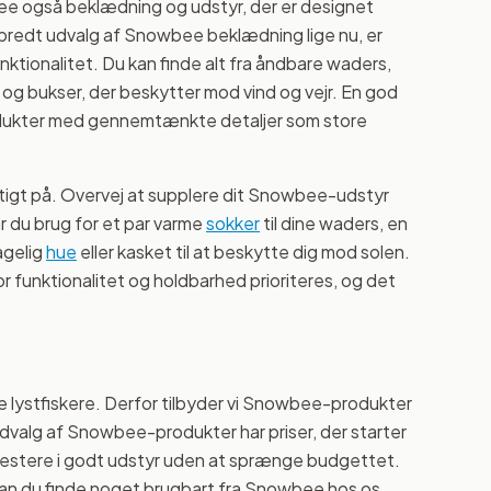
bee også beklædning og udstyr, der er designet
t bredt udvalg af Snowbee beklædning lige nu, er
tionalitet. Du kan finde alt fra åndbare waders,
r og bukser, der beskytter mod vind og vejr. En god
rodukter med gennemtænkte detaljer som store
rigtigt på. Overvej at supplere dit Snowbee-udstyr
 du brug for et par varme
sokker
til dine waders, en
agelig
hue
eller kasket til at beskytte dig mod solen.
r funktionalitet og holdbarhed prioriteres, og det
lle lystfiskere. Derfor tilbyder vi Snowbee-produkter
s udvalg af Snowbee-produkter har priser, der starter
t investere i godt udstyr uden at sprænge budgettet.
 kan du finde noget brugbart fra Snowbee hos os.