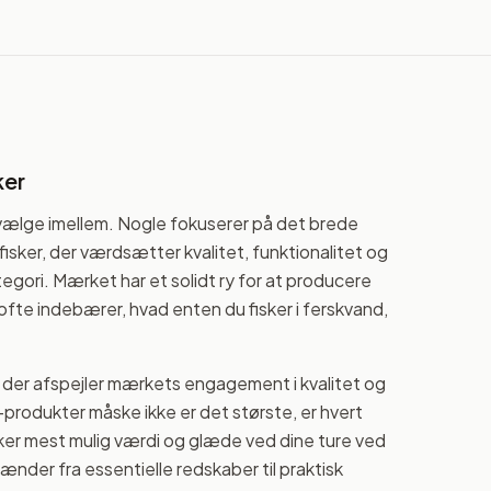
ker
 vælge imellem. Nogle fokuserer på det brede
sker, der værdsætter kvalitet, funktionalitet og
egori. Mærket har et solidt ry for at producere
i ofte indebærer, hvad enten du fisker i ferskvand,
 der afspejler mærkets engagement i kvalitet og
rodukter måske ikke er det største, er hvert
isker mest mulig værdi og glæde ved dine ture ved
ænder fra essentielle redskaber til praktisk