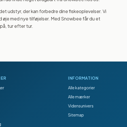
t udstyr, der kan forbedre dine fiskeoplevelser. Vi
d øje med nye tilføjelser. Med Snowbee får du et
å, tur efter tur.
IER
INFORMATION
er
Alle kategorier
Alle mærker
Vidensunivers
Sitemap
g