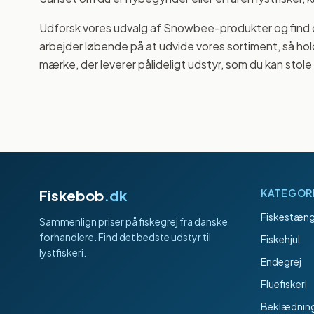
Udforsk vores udvalg af Snowbee-produkter og find de
arbejder løbende på at udvide vores sortiment, så hol
mærke, der leverer pålideligt udstyr, som du kan stole p
Fiskebob
.dk
KATEGOR
Fiskestæng
Sammenlign priser på fiskegrej fra danske
forhandlere. Find det bedste udstyr til
Fiskehjul
lystfiskeri.
Endegrej
Fluefiskeri
Beklædnin