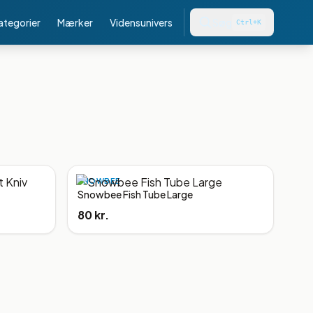
kategorier
Mærker
Vidensunivers
Søg
Ctrl+K
SNOWBEE
Snowbee Fish Tube Large
80 kr.