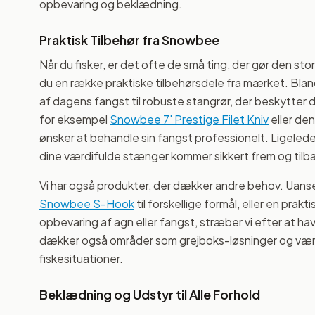
opbevaring og beklædning.
Praktisk Tilbehør fra Snowbee
Når du fisker, er det ofte de små ting, der gør den st
du en række praktiske tilbehørsdele fra mærket. Blandt 
af dagens fangst til robuste stangrør, der beskytter d
for eksempel
Snowbee 7' Prestige Filet Kniv
eller den
ønsker at behandle sin fangst professionelt. Ligelede
dine værdifulde stænger kommer sikkert frem og tilba
Vi har også produkter, der dækker andre behov. Uanse
Snowbee S-Hook
til forskellige formål, eller en prak
opbevaring af agn eller fangst, stræber vi efter at hav
dækker også områder som grejboks-løsninger og vær
fiskesituationer.
Beklædning og Udstyr til Alle Forhold