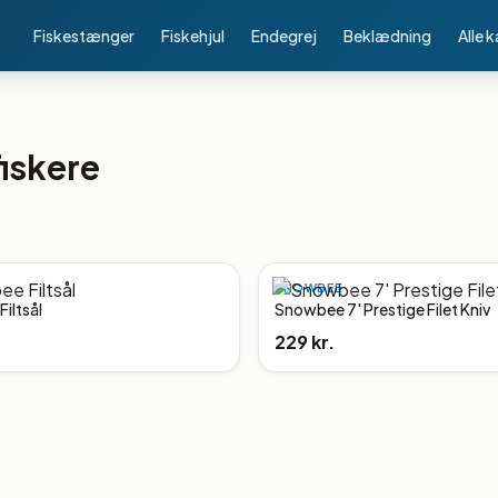
Fiskestænger
Fiskehjul
Endegrej
Beklædning
Alle 
fiskere
SNOWBEE
iltsål
Snowbee 7' Prestige Filet Kniv
229 kr.