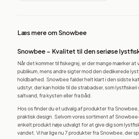
Læs mere om
Snowbee
Snowbee – Kvalitet til den seriøse lystfis
Når det kommer til fiskegrej, er der mange mærker at
publikum, mens andre sigter mod den dedikerede lystfi
holdbarhed. Snowbee falder helt klart i den sidste kat
udstyr, der kan holde til de strabadser, som lystfisker
saltvand, fra kysten eller fra båd.
Hos os finder du et udvalg af produkter fra Snowbee,
praktisk design. Selvom vores sortiment af Snowbee-p
enkelt produkt nøje udvalgt for at give dig som lystf
vandet. Vi har lige nu 7 produkter fra Snowbee, der sp