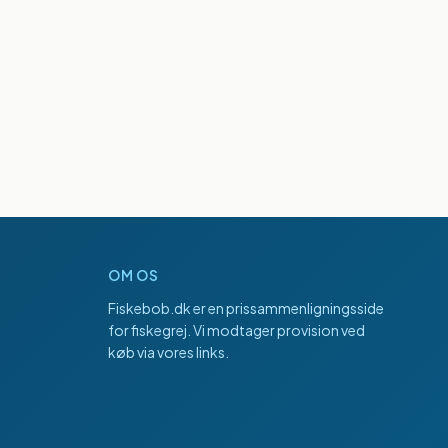
OM OS
Fiskebob.dk
er en prissammenligningsside
for fiskegrej. Vi modtager provision ved
køb via vores links.