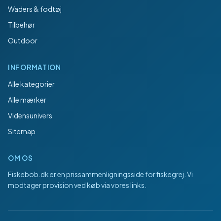
Waders & fodtøj
Tilbehør
Outdoor
INFORMATION
Alle kategorier
Alle mærker
Vidensunivers
Sitemap
OM OS
Fiskebob.dk
er en prissammenligningsside for fiskegrej. Vi
modtager provision ved køb via vores links.