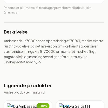
Priserne er inkl. moms. Vi modtager provision ved køb via links
(annonce).
Beskrivelse
Ambassadeur 7000c er en opgradering af 7000i, med et ekstra 
rustfrit kugleleje og det nye ergonomiske håndtag, der giver 
større indspinnings kraft. 7000C er monteret med kraftigt 
bagstop leje og messing hoved gear for ekstra styrke. 
Linekapacitet med nylo
Lignende produkter
Andre produkter i
multihjul
−
18
%
ABU
DAIWA