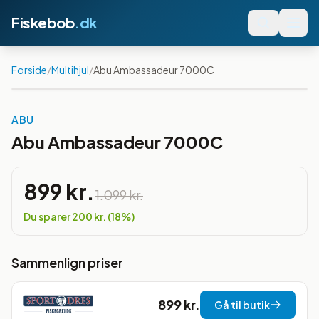
Fiskebob
.dk
Forside
/
Multihjul
/
Abu Ambassadeur 7000C
Spar
18
%
ABU
Abu Ambassadeur 7000C
899 kr.
1.099 kr.
Du sparer
200 kr.
(
18
%)
Sammenlign priser
899 kr.
Gå til butik