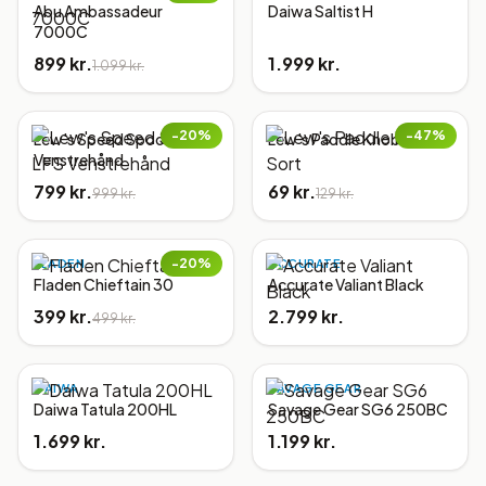
Abu Ambassadeur
Daiwa Saltist H
7000C
899 kr.
1.999 kr.
1.099 kr.
−
20
%
−
47
%
Lew's Speed Spool LFS
Lew's Paddle Knob Sort
Venstrehånd
799 kr.
69 kr.
999 kr.
129 kr.
−
20
%
FLADEN
ACCURATE
Fladen Chieftain 30
Accurate Valiant Black
399 kr.
2.799 kr.
499 kr.
DAIWA
SAVAGE GEAR
Daiwa Tatula 200HL
Savage Gear SG6 250BC
1.699 kr.
1.199 kr.