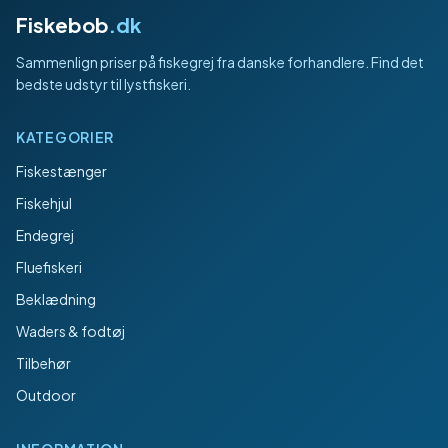
Fiskebob
.dk
Sammenlign priser på fiskegrej fra danske forhandlere. Find det
bedste udstyr til lystfiskeri.
KATEGORIER
Fiskestænger
Fiskehjul
Endegrej
Fluefiskeri
Beklædning
Waders & fodtøj
Tilbehør
Outdoor