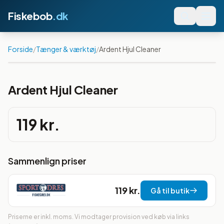
Fiskebob
.dk
Forside
/
Tænger & værktøj
/
Ardent Hjul Cleaner
Ardent Hjul Cleaner
119 kr.
Sammenlign priser
119 kr.
Gå til butik
Priserne er inkl. moms. Vi modtager provision ved køb via links