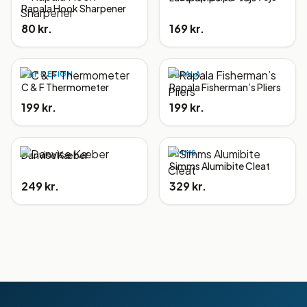
Rapala Hook Sharpener
80 kr.
169 kr.
C&F DESIGN
RAPALA
C & F Thermometer
Rapala Fisherman’s Pliers
199 kr.
199 kr.
SIMMS
Danvise Kæber
Simms Alumibite Cleat
249 kr.
329 kr.