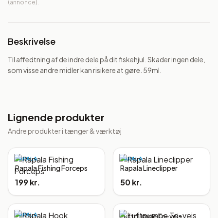
(annonce).
Beskrivelse
Til affedtning af de indre dele på dit fiskehjul. Skader ingen dele, 
som visse andre midler kan risikere at gøre. 59ml.
Lignende produkter
Andre produkter i
tænger & værktøj
RAPALA
RAPALA
Rapala Fishing Forceps
Rapala Lineclipper
199 kr.
50 kr.
RAPALA
Luftpumpe To-vejs