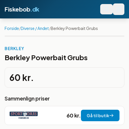
Fiskebob
.dk
Forside
/
Diverse / Andet
/
Berkley Powerbait Grubs
BERKLEY
Berkley Powerbait Grubs
60 kr.
Sammenlign priser
60 kr.
Gå til butik