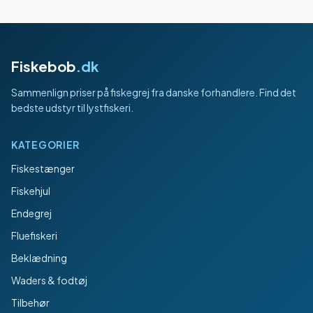
Fiskebob
.dk
Sammenlign priser på fiskegrej fra danske forhandlere. Find det
bedste udstyr til lystfiskeri.
KATEGORIER
Fiskestænger
Fiskehjul
Endegrej
Fluefiskeri
Beklædning
Waders & fodtøj
Tilbehør