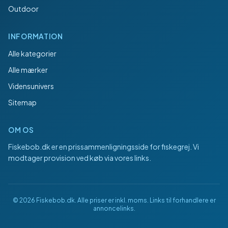
Outdoor
INFORMATION
Alle kategorier
Alle mærker
Vidensunivers
Sitemap
OM OS
Fiskebob.dk
er en prissammenligningsside for fiskegrej. Vi
modtager provision ved køb via vores links.
©
2026
Fiskebob.dk
. Alle priser er inkl. moms. Links til forhandlere er
annoncelinks.