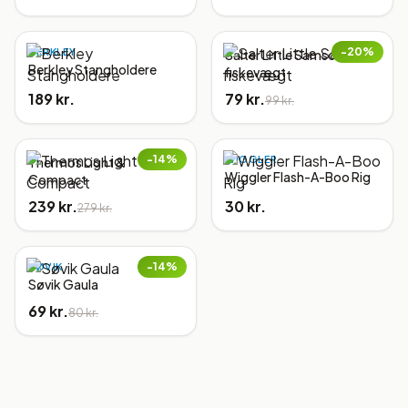
−
20
%
BERKLEY
Salter Little Samson,
Berkley Stangholdere
fiskevægt
189 kr.
79 kr.
99 kr.
−
14
%
WIGGLER
Thermos Light &
Wiggler Flash-A-Boo Rig
Compact
239 kr.
30 kr.
279 kr.
−
14
%
SØVIK
Søvik Gaula
69 kr.
80 kr.