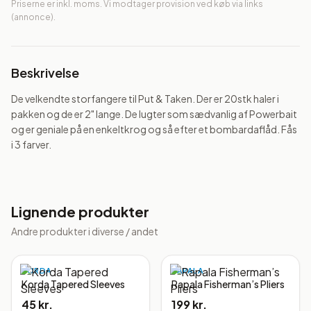
Priserne er inkl. moms. Vi modtager provision ved køb via links
(annonce).
Beskrivelse
De velkendte storfangere til Put & Taken. Der er 20stk haler i 
pakken og de er 2" lange. De lugter som sædvanlig af Powerbait 
og er geniale på en enkeltkrog og så efter et bombardaflåd. Fås 
i 3 farver.
Lignende produkter
Andre produkter i
diverse / andet
KORDA
RAPALA
Korda Tapered Sleeves
Rapala Fisherman’s Pliers
45 kr.
199 kr.