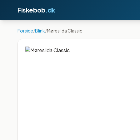
Fiskebob
.dk
Forside
/
Blink
/
Møresilda Classic