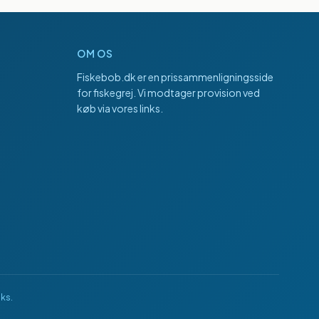
OM OS
Fiskebob.dk
er en prissammenligningsside
for fiskegrej. Vi modtager provision ved
køb via vores links.
nks.