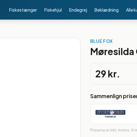
Fiskestænger
Fiskehjul
Endegrej
Beklædning
Alle 
BLUE FOX
Møresilda 
29 kr.
Sammenlign prise
Priserne er inkl. moms. Vi