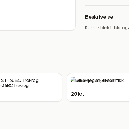
Beskrivelse
Klassisk blink til laks og
Silkekrogen, til hornfisk.
-36BC Trekrog
20 kr.