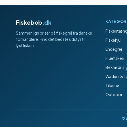
Fiskebob
.dk
KATEGOR
Fiskestæng
Sammenlign priser på fiskegrej fra danske
forhandlere. Find det bedste udstyr til
Fiskehjul
lystfiskeri.
Endegrej
Fluefiskeri
Beklædnin
Waders & f
Tilbehør
Outdoor
©