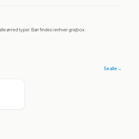
 alle ørred typer. Bør findes i enhver grejbox.
Se alle →