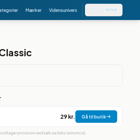
kategorier
Mærker
Vidensunivers
Søg
Ctrl+K
Classic
r
29 kr.
Gå til butik
 modtager provision ved køb via links (annonce).