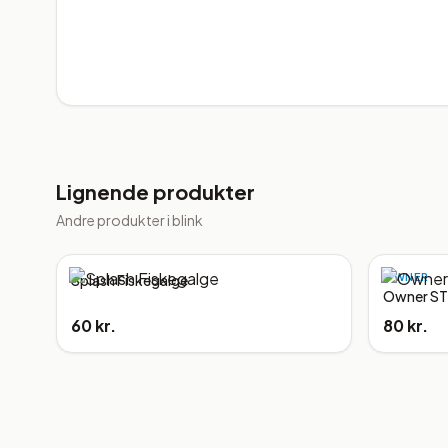
Lignende produkter
Andre produkter i
blink
OWNER
Splash Fiskegalge
Owner ST
60 kr.
80 kr.