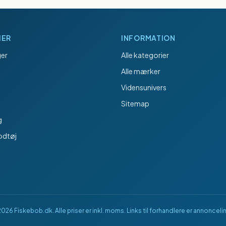
IER
INFORMATION
er
Alle kategorier
Alle mærker
Vidensunivers
Sitemap
g
odtøj
2026
Fiskebob.dk
. Alle priser er inkl. moms. Links til forhandlere er annonceli