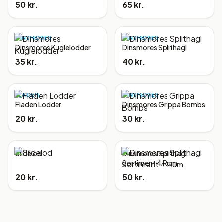
50 kr.
65 kr.
DINSMORES
DINSMORES
Dinsmores Kuglelodder
Dinsmores Splithagl
35 kr.
40 kr.
FLADEN
DINSMORES
Fladen Lodder
Dinsmores Grippa Bombs
20 kr.
30 kr.
Sildelod
Dinsmores Splithagl
Sortiment 4 Rum
20 kr.
50 kr.