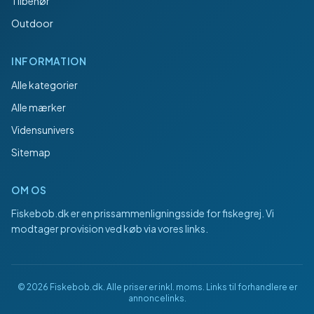
Tilbehør
Outdoor
INFORMATION
Alle kategorier
Alle mærker
Vidensunivers
Sitemap
OM OS
Fiskebob.dk
er en prissammenligningsside for fiskegrej. Vi
modtager provision ved køb via vores links.
©
2026
Fiskebob.dk
. Alle priser er inkl. moms. Links til forhandlere er
annoncelinks.