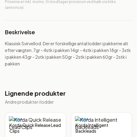
Priserne er inkl. moms. Vi modtager provision ved køb via links
(annonce).
Beskrivelse
Klassisk Svirvellod. Der er forskellige antal lodder i pakkerne alt 
efter vægten. 7gr - 4stk i pakken 14gr - 4stk i pakken 18gr - 3stk 
i pakken 43gr - 2stk i pakken 50gr - 2stk i pakken 60gr - 2stk i 
pakken
Lignende produkter
Andre produkter i
lodder
KORDA
KORDA
Korda Quick Release Lead
Korda Intelligent
Clips
Backleads