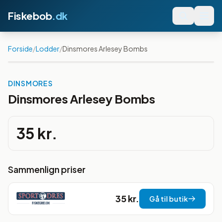
Fiskebob
.dk
Forside
/
Lodder
/
Dinsmores Arlesey Bombs
DINSMORES
Dinsmores Arlesey Bombs
35 kr.
Sammenlign priser
35 kr.
Gå til butik