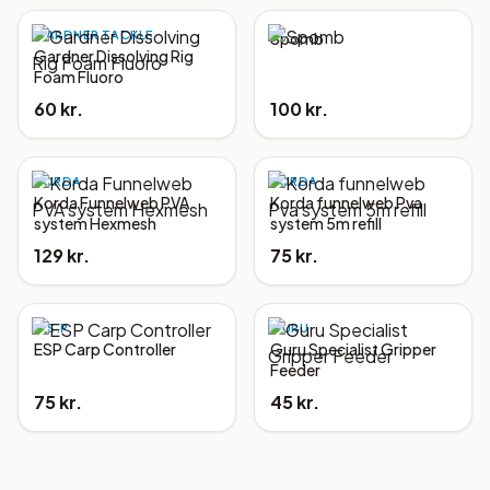
GARDNER TACKLE
Spomb
Gardner Dissolving Rig
Foam Fluoro
60 kr.
100 kr.
KORDA
KORDA
Korda Funnelweb PVA
Korda funnelweb Pva
system Hexmesh
system 5m refill
129 kr.
75 kr.
E.S.P.
GURU
ESP Carp Controller
Guru Specialist Gripper
Feeder
75 kr.
45 kr.