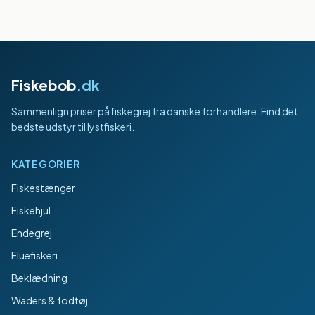
Fiskebob
.dk
Sammenlign priser på fiskegrej fra danske forhandlere. Find det
bedste udstyr til lystfiskeri.
KATEGORIER
Fiskestænger
Fiskehjul
Endegrej
Fluefiskeri
Beklædning
Waders & fodtøj