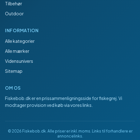
Tilbehør
Outdoor
INFORMATION
Alle kategorier
Alle mærker
Vidensunivers
Sitemap
OM OS
Fiskebob.dk
er en prissammenligningsside for fiskegrej. Vi
modtager provision ved køb via vores links.
©
2026
Fiskebob.dk
. Alle priser er inkl. moms. Links til forhandlere er
annoncelinks.