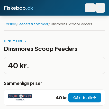
Fiskebob
.dk
Forside
/
Feeders & forfoder
/
Dinsmores Scoop Feeders
DINSMORES
Dinsmores Scoop Feeders
40 kr.
Sammenlign priser
40 kr.
Gå til butik