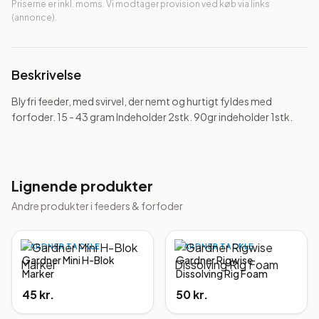
Priserne er inkl. moms. Vi modtager provision ved køb via links
(annonce).
Beskrivelse
Blyfri feeder, med svirvel, der nemt og hurtigt fyldes med 
forfoder. 15 - 43 gram Indeholder 2stk. 90gr indeholder 1stk.
Lignende produkter
Andre produkter i
feeders & forfoder
GARDNER TACKLE
GARDNER TACKLE
Gardner Mini H-Blok
Gardner Rigwise
Marker
Dissolving Rig Foam
45 kr.
50 kr.