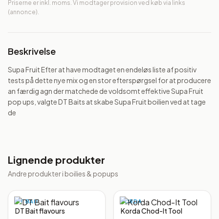
Priserne er inkl. moms. Vi modtager provision ved køb via links
(annonce).
Beskrivelse
Supa Fruit Efter at have modtaget en endeløs liste af positiv 
tests på dette nye mix og en stor efterspørgsel for at producere 
an færdig agn der matchede de voldsomt effektive Supa Fruit 
pop ups, valgte DT Baits at skabe Supa Fruit boilien ved at tage 
de
Lignende produkter
Andre produkter i
boilies & popups
DT BAIT
KORDA
DT Bait flavours
Korda Chod-It Tool