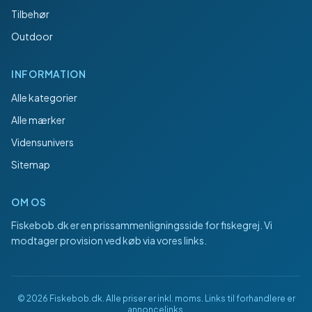
Tilbehør
Outdoor
INFORMATION
Alle kategorier
Alle mærker
Vidensunivers
Sitemap
OM OS
Fiskebob.dk
er en prissammenligningsside for fiskegrej. Vi
modtager provision ved køb via vores links.
©
2026
Fiskebob.dk
. Alle priser er inkl. moms. Links til forhandlere er
annoncelinks.