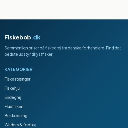
Fiskebob
.dk
Sammenlign priser på fiskegrej fra danske forhandlere. Find det
bedste udstyr til lystfiskeri.
KATEGORIER
Fiskestænger
Fiskehjul
Endegrej
Fluefiskeri
Beklædning
Waders & fodtøj