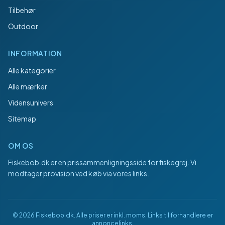
Tilbehør
Outdoor
INFORMATION
Alle kategorier
Alle mærker
Vidensunivers
Sitemap
OM OS
Fiskebob.dk
er en prissammenligningsside for fiskegrej. Vi
modtager provision ved køb via vores links.
©
2026
Fiskebob.dk
. Alle priser er inkl. moms. Links til forhandlere er
annoncelinks.