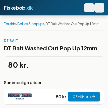
Fiskebob
.dk
Forside
/
Boilies & popups
/
DT Bait Washed Out Pop Up 12mm
DT BAIT
DT Bait Washed Out Pop Up 12mm
80 kr.
Sammenlign priser
80 kr.
Gå til butik