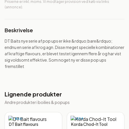
Priserne er inkl. moms. Vi modtager provision ved køb via links
(annonce).
Beskrivelse
DT Baits nye serie af pop ups er ikke &rdquo;bare&rdquo; 
endnu en serie af krog agn. Disse meget specielle kombinationer 
af kraftige flavours, er blevet testet igennem flere år og har vist 
sig voldsomt effektive. Som noget ny er disse pop ups 
fremstillet
Lignende produkter
Andre produkter i
boilies & popups
DT BAIT
KORDA
DT Bait flavours
Korda Chod-It Tool