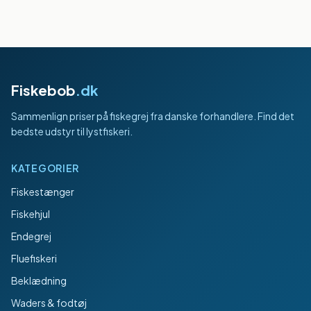
Fiskebob
.dk
Sammenlign priser på fiskegrej fra danske forhandlere. Find det
bedste udstyr til lystfiskeri.
KATEGORIER
Fiskestænger
Fiskehjul
Endegrej
Fluefiskeri
Beklædning
Waders & fodtøj