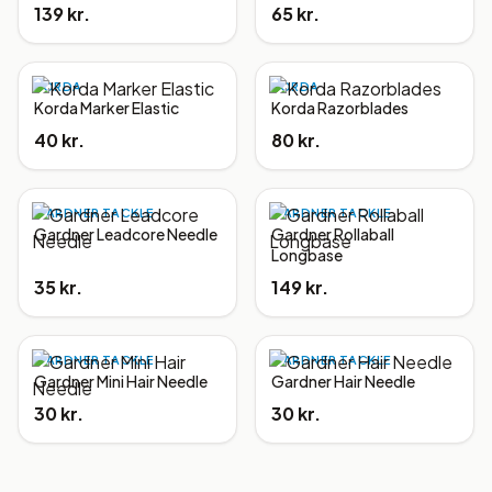
139 kr.
65 kr.
KORDA
KORDA
Korda Marker Elastic
Korda Razorblades
40 kr.
80 kr.
GARDNER TACKLE
GARDNER TACKLE
Gardner Leadcore Needle
Gardner Rollaball
Longbase
35 kr.
149 kr.
GARDNER TACKLE
GARDNER TACKLE
Gardner Mini Hair Needle
Gardner Hair Needle
30 kr.
30 kr.