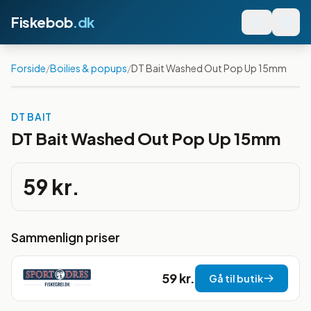
Fiskebob
.dk
Forside
/
Boilies & popups
/
DT Bait Washed Out Pop Up 15mm
DT BAIT
DT Bait Washed Out Pop Up 15mm
59 kr.
Sammenlign priser
59 kr.
Gå til butik