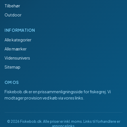
Tilbehør
Outdoor
INFORMATION
Alle kategorier
Alle mærker
Vidensunivers
Sitemap
OM OS
Fiskebob.dk
er en prissammenligningsside for fiskegrej. Vi
modtager provision ved køb via vores links.
©
2026
Fiskebob.dk
. Alle priser er inkl. moms. Links til forhandlere er
annoncelinks.