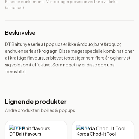
Priserne er inkl. moms. Vi modtager provision ved køb via links
(annonce).
Beskrivelse
DT Baits nye serie af pop ups er ikke &rdquo;bare&rdquo; 
endnu en serie af krog agn. Disse meget specielle kombinationer 
af kraftige flavours, er blevet testet igennem flere år og har vist 
sig voldsomt effektive. Som noget ny er disse pop ups 
fremstillet
Lignende produkter
Andre produkter i
boilies & popups
DT BAIT
KORDA
DT Bait flavours
Korda Chod-It Tool