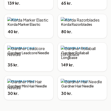
139 kr.
65 kr.
KORDA
KORDA
Korda Marker Elastic
Korda Razorblades
40 kr.
80 kr.
GARDNER TACKLE
GARDNER TACKLE
Gardner Leadcore Needle
Gardner Rollaball
Longbase
35 kr.
149 kr.
GARDNER TACKLE
GARDNER TACKLE
Gardner Mini Hair Needle
Gardner Hair Needle
30 kr.
30 kr.