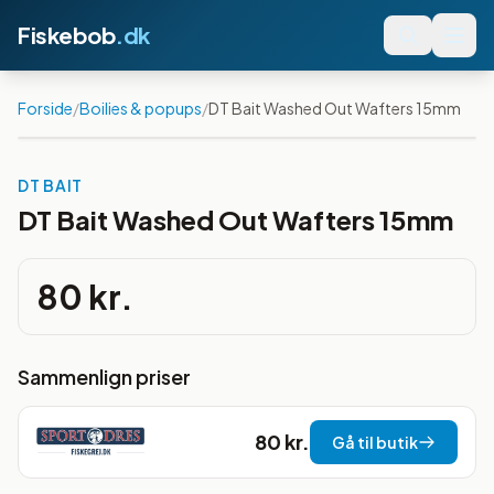
Fiskebob
.dk
Forside
/
Boilies & popups
/
DT Bait Washed Out Wafters 15mm
DT BAIT
DT Bait Washed Out Wafters 15mm
80 kr.
Sammenlign priser
80 kr.
Gå til butik