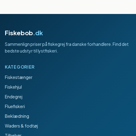
Fiskebob
.dk
Sammenlign priser på fiskegrej fra danske forhandlere. Find det
bedste udstyr til lystfiskeri.
KATEGORIER
Fiskestænger
Fiskehjul
Endegrej
Fluefiskeri
Beklædning
Waders & fodtøj
Tilbehør