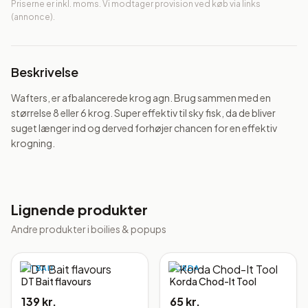
Priserne er inkl. moms. Vi modtager provision ved køb via links
(annonce).
Beskrivelse
Wafters, er afbalancerede krog agn. Brug sammen med en 
størrelse 8 eller 6 krog. Super effektiv til sky fisk, da de bliver 
suget længer ind og derved forhøjer chancen for en effektiv 
krogning.
Lignende produkter
Andre produkter i
boilies & popups
DT BAIT
KORDA
DT Bait flavours
Korda Chod-It Tool
139 kr.
65 kr.