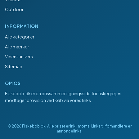
Outdoor
INFORMATION
Alle kategorier
Alle mærker
Vidensunivers
Sitemap
OM OS
Fiskebob.dk
er en prissammenligningsside for fiskegrej. Vi
modtager provision ved køb via vores links.
©
2026
Fiskebob.dk
. Alle priser er inkl. moms. Links til forhandlere er
annoncelinks.