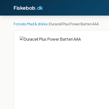
Fiskebob
.dk
Forside
/
Mad & drikke
/
Duracell Plus Power Batteri AAA