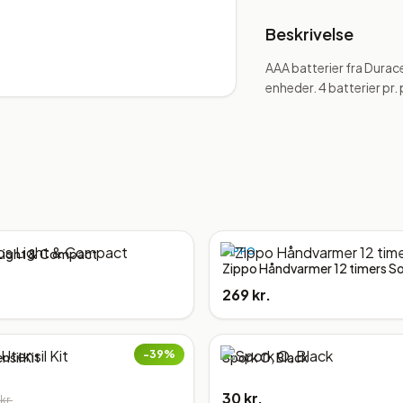
Beskrivelse
AAA batterier fra Durace
enheder. 4 batterier pr.
ZIPPO
Light & Compact
Zippo Håndvarmer 12 timers So
269 kr.
−
39
%
nsil Kit
Spork O, Black
30 kr.
kr.