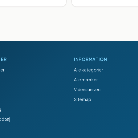
IER
INFORMATION
er
Alle kategorier
Alle mærker
Vidensunivers
Sitemap
g
odtøj