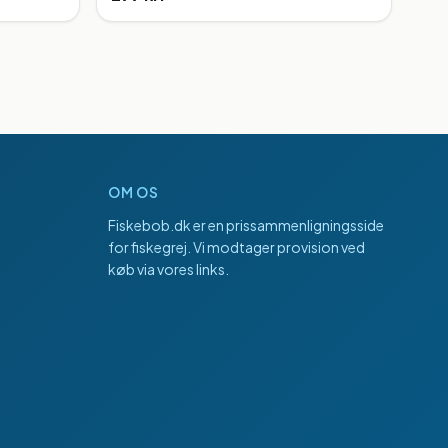
OM OS
Fiskebob.dk
er en prissammenligningsside
for fiskegrej. Vi modtager provision ved
køb via vores links.