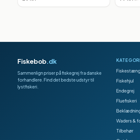
Fiskebob
.dk
KATEGOR
Fiskestæng
Sammenlign priser på fiskegrej fra danske
forhandlere. Find det bedste udstyr til
Fiskehjul
lystfiskeri.
Endegrej
Fluefiskeri
Beklædnin
Waders & f
Tilbehør