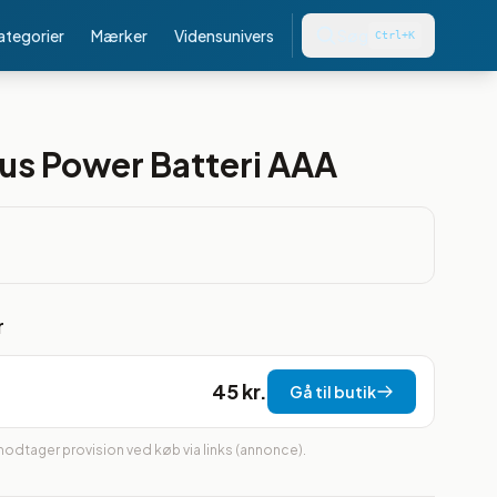
kategorier
Mærker
Vidensunivers
Søg
Ctrl+K
lus Power Batteri AAA
r
45 kr.
Gå til butik
 modtager provision ved køb via links (annonce).