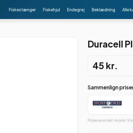
Fiskestænger
Fiskehjul
Endegrej
Beklædning
Alle 
Duracell P
45 kr.
Sammenlign prise
Priserne er inkl. moms. Vi