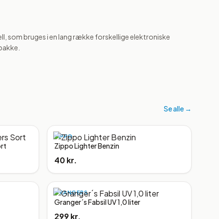
ll, som bruges i en lang række forskellige elektroniske 
 pakke.
Se alle →
ZIPPO
rt
Zippo Lighter Benzin
40 kr.
GRANGERS
Granger´s Fabsil UV 1,0 liter
299 kr.