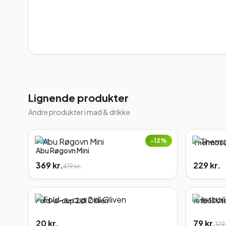
Lignende produkter
Andre produkter i
mad & drikke
−
12
%
ABU
Thermos 
Abu Røgovn Mini
369 kr.
229 kr.
419 kr.
Fold-a-cup 2 dl Oliven
Jetboil Ute
20 kr.
79 kr.
129 