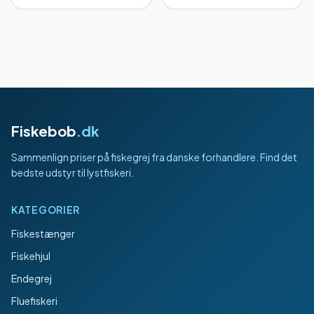
Fiskebob
.dk
Sammenlign priser på fiskegrej fra danske forhandlere. Find det
bedste udstyr til lystfiskeri.
KATEGORIER
Fiskestænger
Fiskehjul
Endegrej
Fluefiskeri