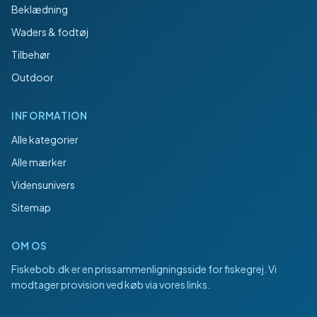
Beklædning
Waders & fodtøj
Tilbehør
Outdoor
INFORMATION
Alle kategorier
Alle mærker
Vidensunivers
Sitemap
OM OS
Fiskebob.dk
er en prissammenligningsside for fiskegrej. Vi
modtager provision ved køb via vores links.