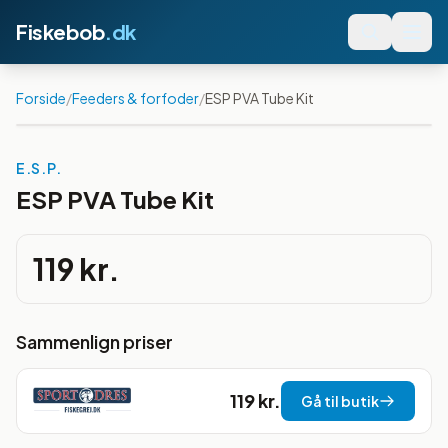
Fiskebob
.dk
Forside
/
Feeders & forfoder
/
ESP PVA Tube Kit
E.S.P.
ESP PVA Tube Kit
119 kr.
Sammenlign priser
119 kr.
Gå til butik