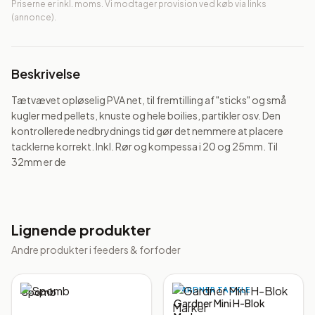
Priserne er inkl. moms. Vi modtager provision ved køb via links
(annonce).
Beskrivelse
Tætvævet opløselig PVA net, til fremtilling af "sticks" og små 
kugler med pellets, knuste og hele boilies, partikler osv. Den 
kontrollerede nedbrydnings tid gør det nemmere at placere 
tacklerne korrekt. Inkl. Rør og kompessa i 20 og 25mm. Til 
32mm er de
Lignende produkter
Andre produkter i
feeders & forfoder
GARDNER TACKLE
Spomb
Gardner Mini H-Blok