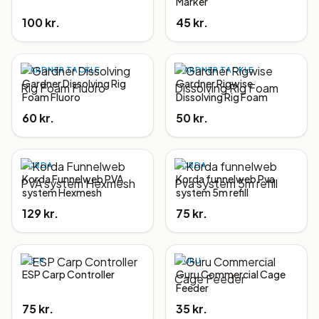
Marker
100 kr.
45 kr.
GARDNER TACKLE
GARDNER TACKLE
Gardner Dissolving Rig
Gardner Rigwise
Foam Fluoro
Dissolving Rig Foam
60 kr.
50 kr.
KORDA
KORDA
Korda Funnelweb PVA
Korda funnelweb Pva
system Hexmesh
system 5m refill
129 kr.
75 kr.
E.S.P.
GURU
ESP Carp Controller
Guru Commercial Cage
Feeder
75 kr.
35 kr.