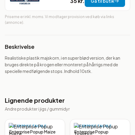
35 kr.
Gå til butik
Priserne er inkl. moms. Vi modtager provision ved køb via links
(annonce).
Beskrivelse
Realistiske plastik majskorn, i en super blød version, der kan 
bruges direkte på krogen eller monteret på hårrigs med de 
specielle medfølgende stops. Indhold 10stk.
Lignende produkter
Andre produkter i
jigs / gummidyr
ENTERPRISE TACKLE
ENTERPRISE TACKLE
Enterprise Popup Maize
Enterprise Popup