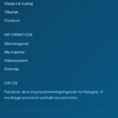
Waders & fodtøj
Tilbehør
Outdoor
INFORMATION
Alle kategorier
Alle mærker
Vidensunivers
Sitemap
OM OS
Fiskebob.dk
er en prissammenligningsside for fiskegrej. Vi
modtager provision ved køb via vores links.