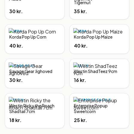
Tigernut
30 kr.
35 kr.
KORDA
KORDA
Korda Pop Up Corn
Korda Pop Up Maize
40 kr.
40 kr.
SAVAGE GEAR
WESTIN
Savage Gear Jighoved
Westin ShadTeez 9cm
30 kr.
16 kr.
WESTIN
ENTERPRISE TACKLE
Westin Ricky the Roach
Enterprise Popup
Shadtail 7cm
Sweetcorn
18 kr.
25 kr.