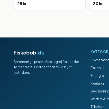
25 kr.
30 kr.
Fiskebob
.dk
KATEGOR
Fiskestæng
Sammenlign priser på fiskegrej fra danske
forhandlere. Find det bedste udstyr til
Fiskehjul
lystfiskeri.
Endegrej
Fluefiskeri
Beklædnin
Waders & f
Tilbehør