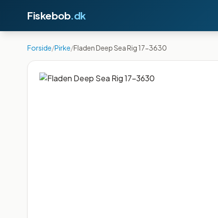
Fiskebob
.dk
Forside
/
Pirke
/
Fladen Deep Sea Rig 17-3630