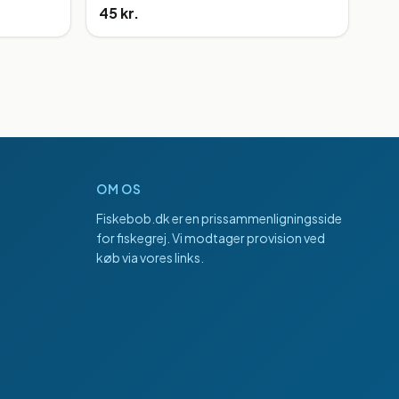
45 kr.
OM OS
Fiskebob.dk
er en prissammenligningsside
for fiskegrej. Vi modtager provision ved
køb via vores links.