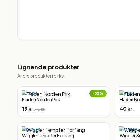
Lignende produkter
Andre produkter i
pirke
−
52
%
FLADEN
FLADEN
Fladen Norden Pirk
Fladen No
19 kr.
40 kr.
40 kr.
WIGGLER
WIGGLER
Wiggler Tempter Forfang
Wiggler Si