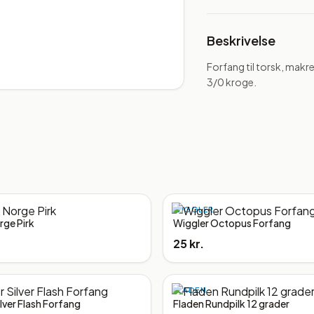
Beskrivelse
Forfang til torsk, makr
3/0 kroge.
WIGGLER
rge Pirk
Wiggler Octopus Forfang
25 kr.
FLADEN
lver Flash Forfang
Fladen Rundpilk 12 grader