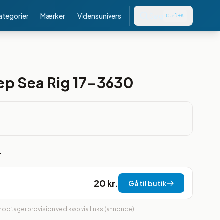
kategorier
Mærker
Vidensunivers
Søg
Ctrl+K
ep Sea Rig 17-3630
r
20 kr.
Gå til butik
 modtager provision ved køb via links (annonce).