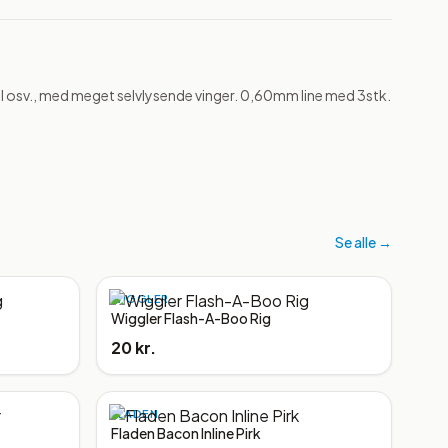
el osv., med meget selvlysende vinger. 0,60mm line med 3stk. 
Se alle →
WIGGLER
Wiggler Flash-A-Boo Rig
20 kr.
FLADEN
Fladen Bacon Inline Pirk