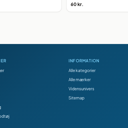
60 kr.
IER
INFORMATION
er
Alle kategorier
Alle mærker
Vidensunivers
Sitemap
g
odtøj