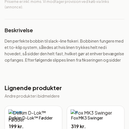
Priserne er inkl. moms. Vi modtager provision ved køb via links
(annonce).
Beskrivelse
Den perfekte bobbin til slack-line fiskeri. Bobbinen fungere med 
et to-klip system, således at hvis linen trykkes helt ned i 
hovedet, så sidder den helt fast, hvilket gør at enhver bevægelse 
opfanges. Efterfølgende slippes linen fra fikseringen og sidder
Lignende produkter
Andre produkter i
bidmeldere
DELKIM
FOX
Delkim D-Lok™ Fødder
Fox MK3 Swinger
199 kr.
319 kr.