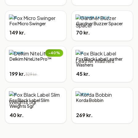
FOX
GARDNER TACKLE
Fox Micro Swinger
Gardner Buzzer Spacer
149 kr.
70 kr.
−
40
%
DELKIM
FOX
Delkim NiteLite Pro™
Fox Black Label Leather
Washers
199 kr.
45 kr.
329 kr.
FOX
KORDA
Fox Black Label Slim
Korda Bobbin
Weights 5gr
40 kr.
269 kr.