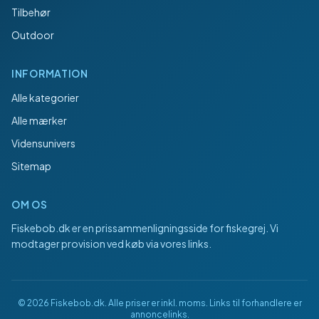
Tilbehør
Outdoor
INFORMATION
Alle kategorier
Alle mærker
Vidensunivers
Sitemap
OM OS
Fiskebob.dk
er en prissammenligningsside for fiskegrej. Vi
modtager provision ved køb via vores links.
©
2026
Fiskebob.dk
. Alle priser er inkl. moms. Links til forhandlere er
annoncelinks.