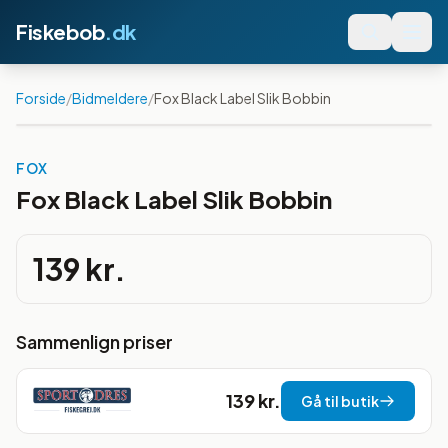
Fiskebob
.dk
Forside
/
Bidmeldere
/
Fox Black Label Slik Bobbin
FOX
Fox Black Label Slik Bobbin
139 kr.
Sammenlign priser
139 kr.
Gå til butik