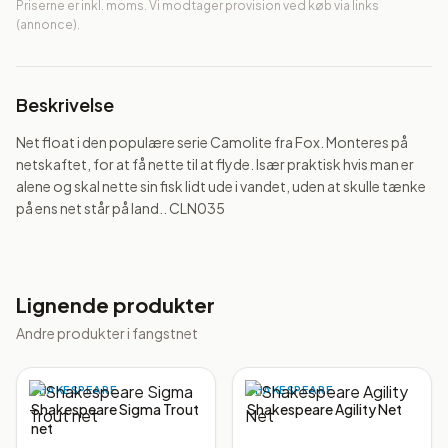
Priserne er inkl. moms. Vi modtager provision ved køb via links
(annonce).
Beskrivelse
Net float i den populære serie Camolite fra Fox. Monteres på 
netskaftet, for at få nette til at flyde. Især praktisk hvis man er 
alene og skal nette sin fisk lidt ude i vandet, uden at skulle tænke 
på ens net står på land.. CLN035
Lignende produkter
Andre produkter i
fangstnet
SHAKESPEARE
SHAKESPEARE
Shakespeare Sigma Trout
Shakespeare Agility Net
net