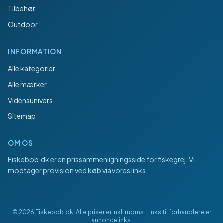
Tilbehør
Outdoor
INFORMATION
Alle kategorier
Alle mærker
Vidensunivers
Sitemap
OM OS
Fiskebob.dk
er en prissammenligningsside for fiskegrej. Vi
modtager provision ved køb via vores links.
©
2026
Fiskebob.dk
. Alle priser er inkl. moms. Links til forhandlere er
annoncelinks.