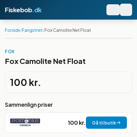
Fiskebob
.dk
Forside
/
Fangstnet
/
Fox Camolite Net Float
FOX
Fox Camolite Net Float
100 kr.
Sammenlign priser
100 kr.
Gå til butik