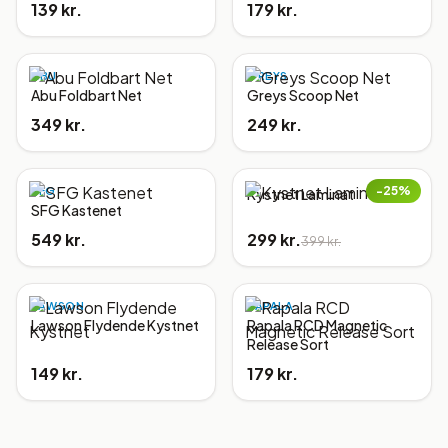
139 kr.
179 kr.
ABU
GREYS
Abu Foldbart Net
Greys Scoop Net
349 kr.
249 kr.
−
25
%
SFG
Kystnet Laminat
SFG Kastenet
549 kr.
299 kr.
399 kr.
LAWSON
RAPALA
Lawson Flydende Kystnet
Rapala RCD Magnetic
Release Sort
149 kr.
179 kr.