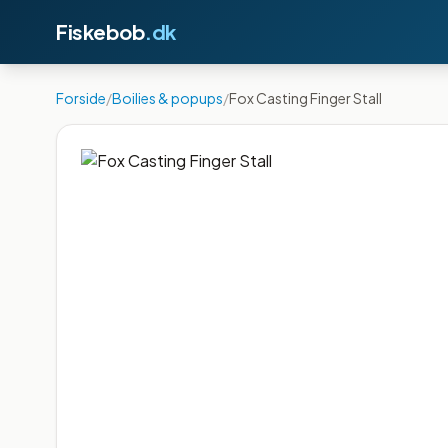
Fiskebob
.dk
Forside
/
Boilies & popups
/
Fox Casting Finger Stall