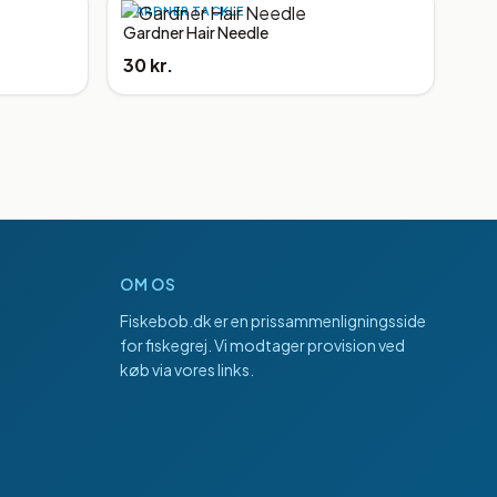
GARDNER TACKLE
Gardner Hair Needle
30 kr.
OM OS
Fiskebob.dk
er en prissammenligningsside
for fiskegrej. Vi modtager provision ved
køb via vores links.