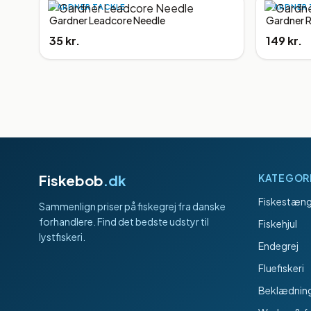
GARDNER TACKLE
GARDNER 
Gardner Leadcore Needle
Gardner R
35 kr.
149 kr.
Fiskebob
.dk
KATEGOR
Fiskestæng
Sammenlign priser på fiskegrej fra danske
forhandlere. Find det bedste udstyr til
Fiskehjul
lystfiskeri.
Endegrej
Fluefiskeri
Beklædnin