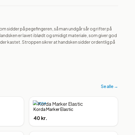
 sidder på pegefingeren, så man undgår sår og rifter på 
andsken er lavet i blødt og smidigt materiale, som giver god 
er kastet. Stroppen sikrer at handsken sidder ordentlig på 
Se alle →
KORDA
Korda Marker Elastic
40 kr.