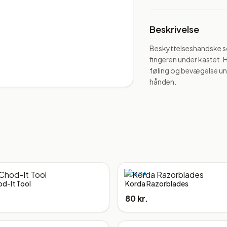
Beskrivelse
Beskyttelseshandske som
fingeren under kastet. H
føling og bevægelse und
hånden.
KORDA
d-It Tool
Korda Razorblades
80 kr.