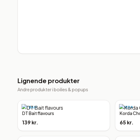
Lignende produkter
Andre produkter i
boilies & popups
DT BAIT
KORDA
DT Bait flavours
Korda Cho
139 kr.
65 kr.