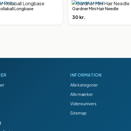
TACKLE
GARDNER TACKLE
ollaball Longbase
Gardner Mini Hair Needle
30 kr.
IER
INFORMATION
er
Alle kategorier
Alle mærker
Vidensunivers
Sitemap
g