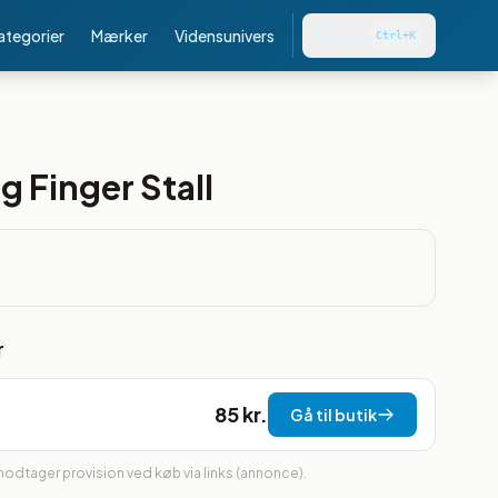
kategorier
Mærker
Vidensunivers
Søg
Ctrl+K
g Finger Stall
r
85 kr.
Gå til butik
 modtager provision ved køb via links (annonce).