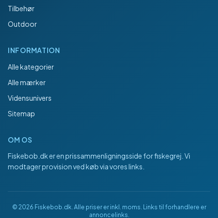
Tilbehør
Outdoor
INFORMATION
Alle kategorier
Alle mærker
Vidensunivers
Sitemap
OM OS
Fiskebob.dk
er en prissammenligningsside for fiskegrej. Vi
modtager provision ved køb via vores links.
©
2026
Fiskebob.dk
. Alle priser er inkl. moms. Links til forhandlere er
annoncelinks.