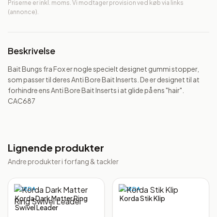
Priserne er inkl. moms. Vi modtager provision ved køb via links
(annonce).
Beskrivelse
Bait Bungs fra Fox er nogle specielt designet gummi stopper, 
som passer til deres Anti Bore Bait Inserts. De er designet til at 
forhindre ens Anti Bore Bait Inserts i at glide på ens "hair". 
CAC687
Lignende produkter
Andre produkter i
forfang & tackler
KORDA
KORDA
Korda Dark Matter Ring
Korda Stik Klip
Swivel Leader