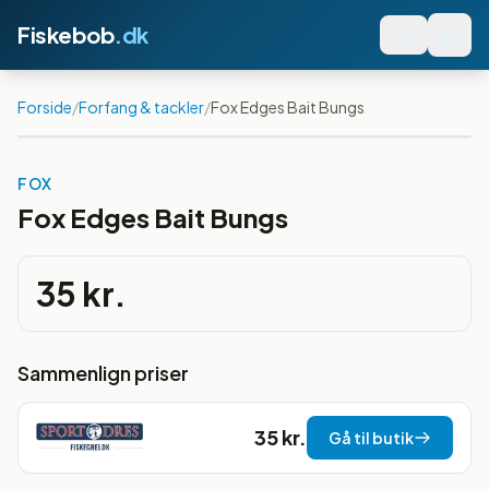
Fiskebob
.dk
Forside
/
Forfang & tackler
/
Fox Edges Bait Bungs
FOX
Fox Edges Bait Bungs
35 kr.
Sammenlign priser
35 kr.
Gå til butik