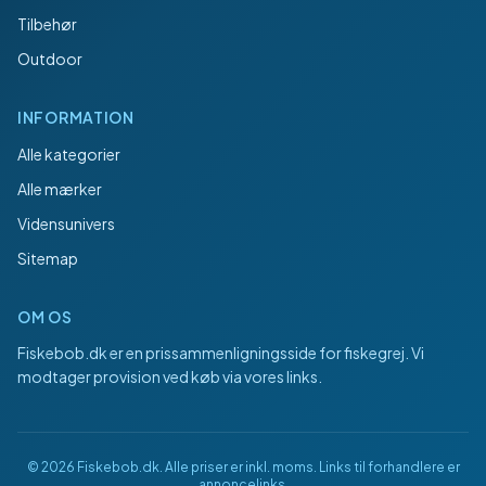
Tilbehør
Outdoor
INFORMATION
Alle kategorier
Alle mærker
Vidensunivers
Sitemap
OM OS
Fiskebob.dk
er en prissammenligningsside for fiskegrej. Vi
modtager provision ved køb via vores links.
©
2026
Fiskebob.dk
. Alle priser er inkl. moms. Links til forhandlere er
annoncelinks.