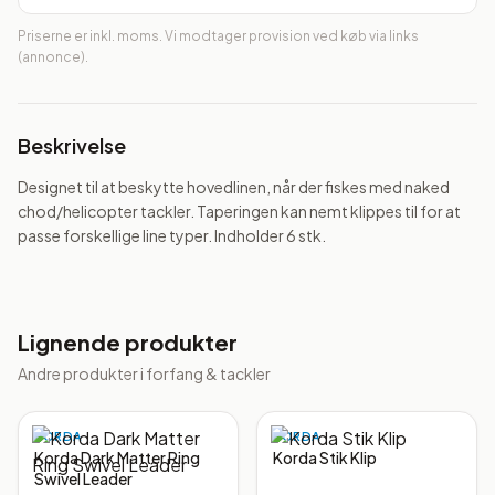
Priserne er inkl. moms. Vi modtager provision ved køb via links
(annonce).
Beskrivelse
Designet til at beskytte hovedlinen, når der fiskes med naked 
chod/helicopter tackler. Taperingen kan nemt klippes til for at 
passe forskellige line typer. Indholder 6 stk.
Lignende produkter
Andre produkter i
forfang & tackler
KORDA
KORDA
Korda Dark Matter Ring
Korda Stik Klip
Swivel Leader