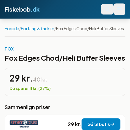
Fiskebob
.dk
Forside
/
Forfang & tackler
/
Fox Edges Chod/Heli Buffer Sleeves
Spar
27
%
FOX
Fox Edges Chod/Heli Buffer Sleeves
29 kr.
40 kr.
Du sparer
11 kr.
(
27
%)
Sammenlign priser
29 kr.
Gå til butik