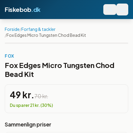
Fiskebob
.dk
Forside
/
Forfang & tackler
/
Fox Edges Micro Tungsten Chod Bead Kit
Spar
30
%
FOX
Fox Edges Micro Tungsten Chod
Bead Kit
49 kr.
70 kr.
Du sparer
21 kr.
(
30
%)
Sammenlign priser