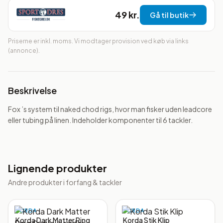
49 kr.
Gå til butik
Priserne er inkl. moms. Vi modtager provision ved køb via links
(annonce).
Beskrivelse
Fox ’s system til naked chod rigs, hvor man fisker uden leadcore 
eller tubing på linen. Indeholder komponenter til 6 tackler.
Lignende produkter
Andre produkter i
forfang & tackler
KORDA
KORDA
Korda Dark Matter Ring
Korda Stik Klip