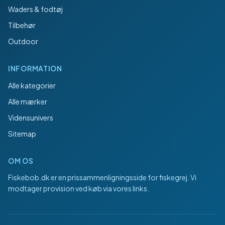
Waders & fodtøj
Tilbehør
Outdoor
INFORMATION
Alle kategorier
Alle mærker
Vidensunivers
Sitemap
OM OS
Fiskebob.dk
er en prissammenligningsside for fiskegrej. Vi
modtager provision ved køb via vores links.