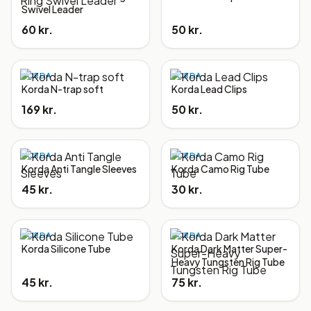
Swivel Leader
60 kr.
50 kr.
KORDA
KORDA
Korda N-trap soft
Korda Lead Clips
169 kr.
50 kr.
KORDA
KORDA
Korda Anti Tangle Sleeves
Korda Camo Rig Tube
45 kr.
30 kr.
KORDA
KORDA
Korda Silicone Tube
Korda Dark Matter Super-
Heavy Tungsten Rig Tube
45 kr.
75 kr.