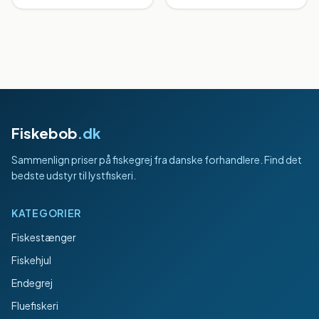
Fiskebob
.dk
Sammenlign priser på fiskegrej fra danske forhandlere. Find det
bedste udstyr til lystfiskeri.
KATEGORIER
Fiskestænger
Fiskehjul
Endegrej
Fluefiskeri