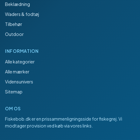
Beklædning
Waders & fodtøj
Tilbehør
Outdoor
INFORMATION
Alle kategorier
Alle mærker
Vidensunivers
Sitemap
OM OS
Fiskebob.dk
er en prissammenligningsside for fiskegrej. Vi
modtager provision ved køb via vores links.