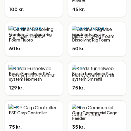
Marker
100 kr.
45 kr.
GARDNER TACKLE
GARDNER TACKLE
Gardner Dissolving Rig
Gardner Rigwise
Foam Fluoro
Dissolving Rig Foam
60 kr.
50 kr.
KORDA
KORDA
Korda Funnelweb PVA
Korda funnelweb Pva
system Hexmesh
system 5m refill
129 kr.
75 kr.
E.S.P.
GURU
ESP Carp Controller
Guru Commercial Cage
Feeder
75 kr.
35 kr.