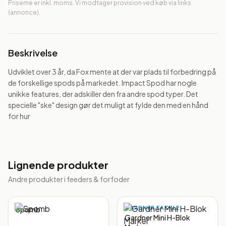
Priserne er inkl. moms. Vi modtager provision ved køb via links
(annonce).
Beskrivelse
Udviklet over 3 år, da Fox mente at der var plads til forbedring på 
de forskellige spods på markedet. Impact Spod har nogle 
unikke features, der adskiller den fra andre spod typer. Det 
specielle "ske" design gør det muligt at fylde den med en hånd 
for hur
Lignende produkter
Andre produkter i
feeders & forfoder
GARDNER TACKLE
Spomb
Gardner Mini H-Blok