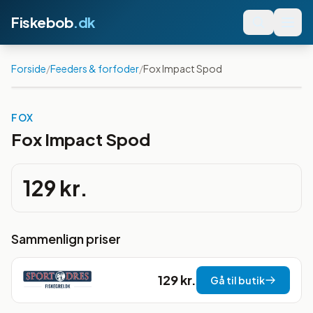
Fiskebob
.dk
Forside
/
Feeders & forfoder
/
Fox Impact Spod
FOX
Fox Impact Spod
129 kr.
Sammenlign priser
129 kr.
Gå til butik