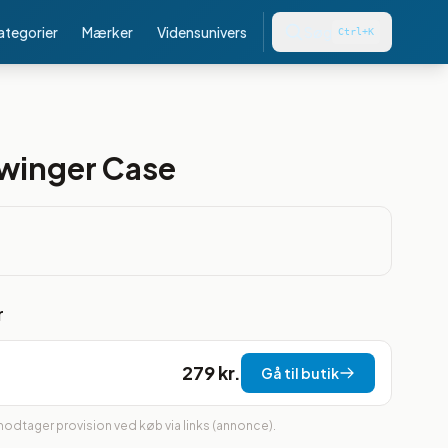
kategorier
Mærker
Vidensunivers
Søg
Ctrl+K
winger Case
r
279 kr.
Gå til butik
 modtager provision ved køb via links (annonce).