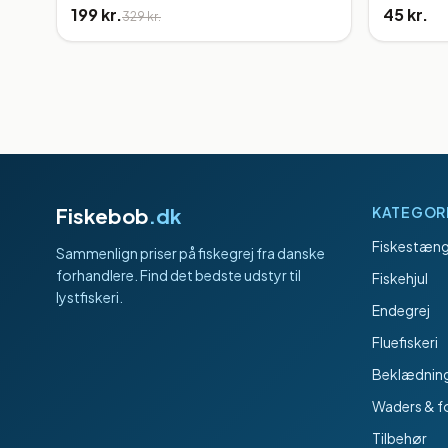
199 kr.
45 kr.
329 kr.
Fiskebob
.dk
KATEGOR
Fiskestæng
Sammenlign priser på fiskegrej fra danske
forhandlere. Find det bedste udstyr til
Fiskehjul
lystfiskeri.
Endegrej
Fluefiskeri
Beklædnin
Waders & f
Tilbehør