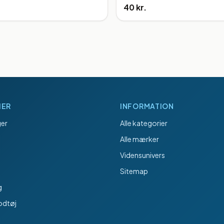
40 kr.
IER
INFORMATION
er
Alle kategorier
Alle mærker
Vidensunivers
Sitemap
g
odtøj