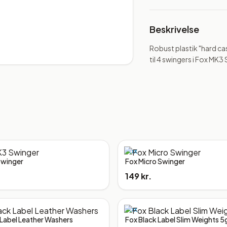
Beskrivelse
Robust plastik "hard cas
til 4 swingers i Fox MK3
FOX
Swinger
Fox Micro Swinger
149 kr.
FOX
 Label Leather Washers
Fox Black Label Slim Weights 5