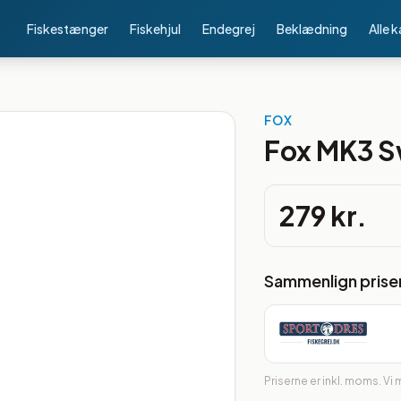
Fiskestænger
Fiskehjul
Endegrej
Beklædning
Alle 
FOX
Fox MK3 S
279 kr.
Sammenlign prise
Priserne er inkl. moms. Vi