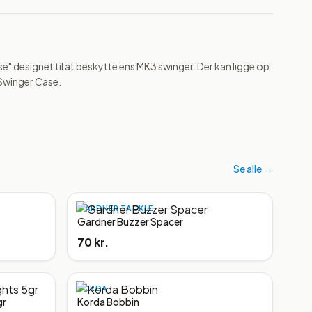
e" designet til at beskytte ens MK3 swinger. Der kan ligge op 
 Swinger Case.
Se alle →
GARDNER TACKLE
Gardner Buzzer Spacer
70 kr.
KORDA
gr
Korda Bobbin