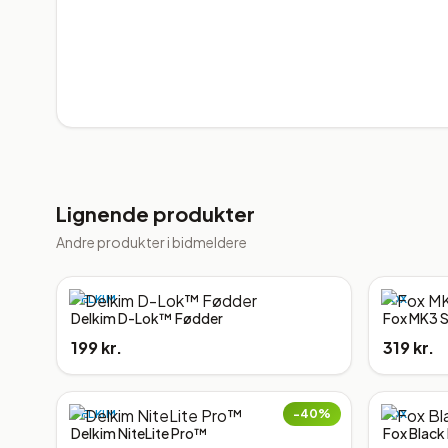
Lignende produkter
Andre produkter i
bidmeldere
DELKIM
FOX
Delkim D-Lok™ Fødder
Fox MK3 
199 kr.
319 kr.
−
40
%
DELKIM
FOX
Delkim NiteLite Pro™
Fox Black