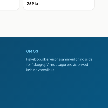
269 kr.
OM OS
Fiskebob.dk
er en prissammenligningsside
for fiskegrej. Vi modtager provision ved
køb via vores links.