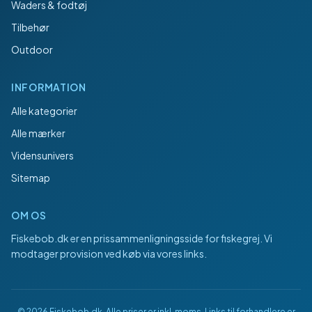
Waders & fodtøj
Tilbehør
Outdoor
INFORMATION
Alle kategorier
Alle mærker
Vidensunivers
Sitemap
OM OS
Fiskebob.dk
er en prissammenligningsside for fiskegrej. Vi
modtager provision ved køb via vores links.
©
2026
Fiskebob.dk
. Alle priser er inkl. moms. Links til forhandlere er