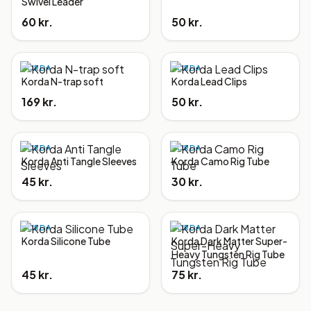
Swivel Leader
60 kr.
50 kr.
KORDA
KORDA
Korda N-trap soft
Korda Lead Clips
169 kr.
50 kr.
KORDA
KORDA
Korda Anti Tangle Sleeves
Korda Camo Rig Tube
45 kr.
30 kr.
KORDA
KORDA
Korda Silicone Tube
Korda Dark Matter Super-
Heavy Tungsten Rig Tube
45 kr.
75 kr.