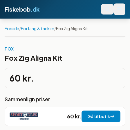
Fiskebob
.dk
Forside
/
Forfang & tackler
/
Fox Zig Aligna Kit
FOX
Fox Zig Aligna Kit
60 kr.
Sammenlign priser
60 kr.
Gå til butik