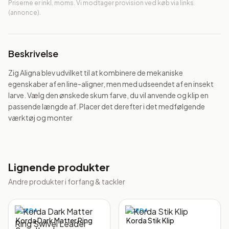
Priserne er inkl. moms. Vi modtager provision ved køb via links
(annonce).
Beskrivelse
Zig Aligna blev udvilket til at kombinere de mekaniske 
egenskaber af en line-aligner, men med udseendet af en insekt 
larve. Vælg den ønskede skum farve, du vil anvende og klip en 
passende længde af. Placer det derefter i det medfølgende 
værktøj og monter
Lignende produkter
Andre produkter i
forfang & tackler
KORDA
KORDA
Korda Dark Matter Ring
Korda Stik Klip