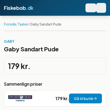
Fiskebob
.dk
Forside
/
Tasker
/
Gaby Sandart Pude
GABY
Gaby Sandart Pude
179 kr.
Sammenlign priser
179 kr.
Gå til butik