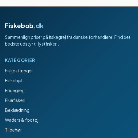
Fiskebob
.dk
Sammenlign priser på fiskegrej fra danske forhandlere. Find det
bedste udstyr til lystfiskeri.
KATEGORIER
Fiskestænger
Fiskehjul
Endegrej
Fluefiskeri
Beklædning
Waders & fodtøj
Tilbehør