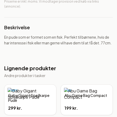
Priserne er inkl. moms. Vi modtager provision ved køb via links
(annonce).
Beskrivelse
En pude som er formet som en fisk. Perfekt til børnene, hvis de 
har interesse i fisk eller man gerne vil have dem til at få det. 77cm.
Lignende produkter
Andre produkter i
tasker
GABY
ABU
Gaby Gigant Spejlkarpe
Abu Game Bag Compact
Pude
299 kr.
199 kr.