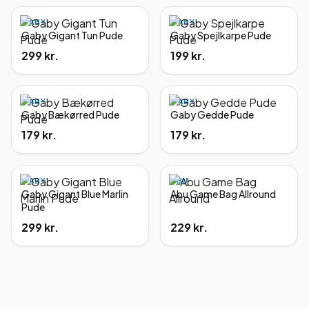
GABY
GABY
Gaby Gigant Tun Pude
Gaby Spejlkarpe Pude
299 kr.
199 kr.
GABY
GABY
Gaby Bækørred Pude
Gaby Gedde Pude
179 kr.
179 kr.
GABY
ABU
Gaby Gigant Blue Marlin
Abu Game Bag Allround
Pude
299 kr.
229 kr.