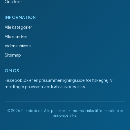
Outdoor
INFORMATION
Alle kategorier
Alle mærker
Vidensunivers
Sitemap
OM OS
Fiskebob.dk
er en prissammenligningsside for fiskegrej. Vi
modtager provision ved køb via vores links.
©
2026
Fiskebob.dk
. Alle priser er inkl. moms. Links til forhandlere er
annoncelinks.