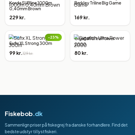
Korda SUBline 1000m
Berkley Triline Big Game
0,40mm Brown
229 kr.
169 kr.
−
23
%
SUFIX
Gigafish Ultra Power
Sufix XL Strong 300m
2000
99 kr.
80 kr.
129 kr.
Fiskebob
.dk
Sammenlign priser på fiskegrej fra danske forhandlere. Find det
bedste udstyr til lystfiskeri.