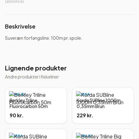
(annonce).
Beskrivelse
Suveræn forfangsline. 100m pr. spole.
Lignende produkter
Andre produkter i
fiskeliner
BERKLEY
KORDA
Berkley Triline
Korda SUBline 1000m
Fluorocarbon 50m
0,35mm Brun
90 kr.
229 kr.
KORDA
BERKLEY