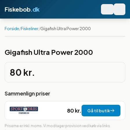
Fiskebob
.dk
Forside
/
Fiskeliner
/
Gigafish Ultra Power 2000
Gigafish Ultra Power 2000
80 kr.
Sammenlign priser
80 kr.
Gå til butik
Priserne er inkl. moms. Vi modtager provision ved køb via links