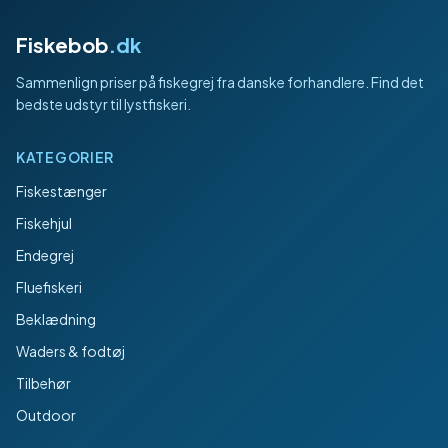
Fiskebob
.dk
Sammenlign priser på fiskegrej fra danske forhandlere. Find det
bedste udstyr til lystfiskeri.
KATEGORIER
Fiskestænger
Fiskehjul
Endegrej
Fluefiskeri
Beklædning
Waders & fodtøj
Tilbehør
Outdoor