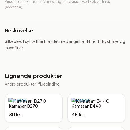
Priserne er inkl. moms. Vi modtager provision ved køb via links
(annonce).
Beskrivelse
Silkeblødt syntethår blandet med angelhair fibre. Til kystfluer og 
laksefluer.
Lignende produkter
Andre produkter i
fluebinding
KAMASAN
KAMASAN
Kamasan B270
Kamasan B440
80 kr.
45 kr.