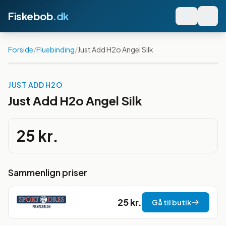
Fiskebob
.dk
Forside
/
Fluebinding
/
Just Add H2o Angel Silk
JUST ADD H2O
Just Add H2o Angel Silk
25 kr.
Sammenlign priser
25 kr.
Gå til butik