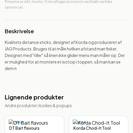
Priserne er inkl. moms. Vi modtager provision ved køb via links
(annonce).
Beskrivelse
Kvalitets distance sticks, designet af Korda og produceret af 
JAG Products. Bruges til at måle hvilken afstand man fisker. 
Designet med "riller" så linen ikke glider mens man måler op. Der 
er mulighed for at montere et isotop i toppen, så man kan se 
dem n
Lignende produkter
Andre produkter i
boilies & popups
DT BAIT
KORDA
DT Bait flavours
Korda Chod-It Tool