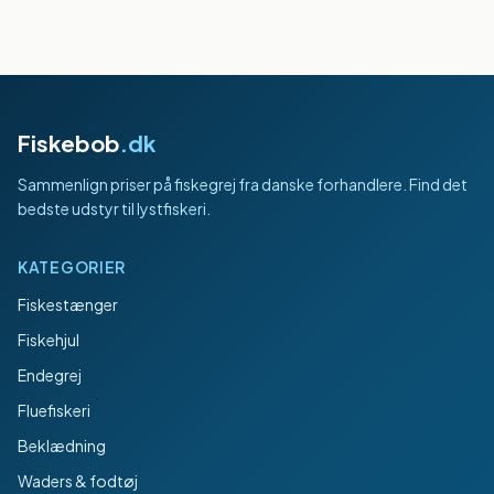
Fiskebob
.dk
Sammenlign priser på fiskegrej fra danske forhandlere. Find det
bedste udstyr til lystfiskeri.
KATEGORIER
Fiskestænger
Fiskehjul
Endegrej
Fluefiskeri
Beklædning
Waders & fodtøj