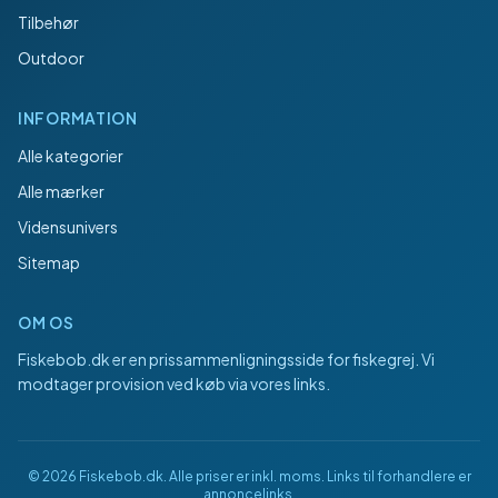
Tilbehør
Outdoor
INFORMATION
Alle kategorier
Alle mærker
Vidensunivers
Sitemap
OM OS
Fiskebob.dk
er en prissammenligningsside for fiskegrej. Vi
modtager provision ved køb via vores links.
©
2026
Fiskebob.dk
. Alle priser er inkl. moms. Links til forhandlere er
annoncelinks.