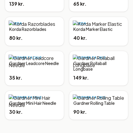
139 kr.
65 kr.
KORDA
KORDA
Korda Razorblades
Korda Marker Elastic
80 kr.
40 kr.
GARDNER TACKLE
GARDNER TACKLE
Gardner Leadcore Needle
Gardner Rollaball
Longbase
35 kr.
149 kr.
GARDNER TACKLE
GARDNER TACKLE
Gardner Mini Hair Needle
Gardner Rolling Table
30 kr.
90 kr.