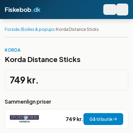
Fiskebob
.dk
Forside
/
Boilies & popups
/
Korda Distance Sticks
KORDA
Korda Distance Sticks
749 kr.
Sammenlign priser
749 kr.
Gå til butik