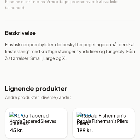
Priserne er inkl. moms. Vi modtager provision ved køb via links
(annonce).
Beskrivelse
Elastisk neopren hylster, der beskytter pegefingeren når der skal 
kastes langt med kraftige stænger, tynde liner og tunge bly. Fås i 
3 størrelser: Small, Large og XL
Lignende produkter
Andre produkter i
diverse / andet
KORDA
RAPALA
Korda Tapered Sleeves
Rapala Fisherman’s Pliers
45 kr.
199 kr.