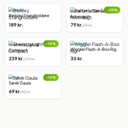
−
20
%
BERKLEY
Salter Little Samson,
Berkley Stangholdere
fiskevægt
189 kr.
79 kr.
99 kr.
−
14
%
WIGGLER
Thermos Light &
Wiggler Flash-A-Boo Rig
Compact
239 kr.
30 kr.
279 kr.
−
14
%
SØVIK
Søvik Gaula
69 kr.
80 kr.