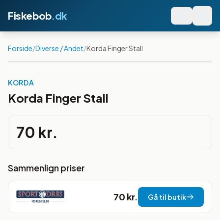
Fiskebob
.dk
Forside
/
Diverse / Andet
/
Korda Finger Stall
KORDA
Korda Finger Stall
70 kr.
Sammenlign priser
70 kr.
Gå til butik