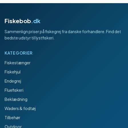
Fiskebob
.dk
Sammenlign priser på fiskegrej fra danske forhandlere. Find det
bedste udstyr til lystfiskeri.
KATEGORIER
Fiskestænger
Fiskehjul
Endegrej
Fluefiskeri
Beklædning
Waders & fodtøj
Tilbehør
Outdoor