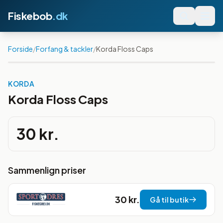
Fiskebob
.dk
Forside
/
Forfang & tackler
/
Korda Floss Caps
KORDA
Korda Floss Caps
30 kr.
Sammenlign priser
30 kr.
Gå til butik