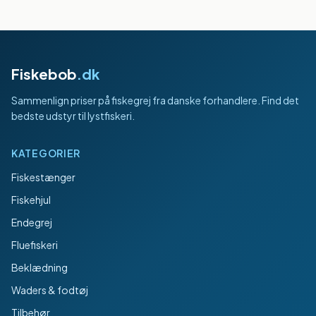
Fiskebob
.dk
Sammenlign priser på fiskegrej fra danske forhandlere. Find det
bedste udstyr til lystfiskeri.
KATEGORIER
Fiskestænger
Fiskehjul
Endegrej
Fluefiskeri
Beklædning
Waders & fodtøj
Tilbehør