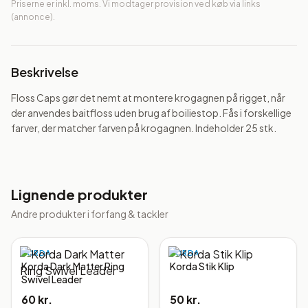
Priserne er inkl. moms. Vi modtager provision ved køb via links
(annonce).
Beskrivelse
Floss Caps gør det nemt at montere krogagnen på rigget, når 
der anvendes baitfloss uden brug af boiliestop. Fås i forskellige 
farver, der matcher farven på krogagnen. Indeholder 25 stk.
Lignende produkter
Andre produkter i
forfang & tackler
KORDA
KORDA
Korda Dark Matter Ring
Korda Stik Klip
Swivel Leader
60 kr.
50 kr.