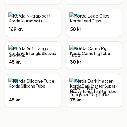
KORDA
KORDA
Korda N-trap soft
Korda Lead Clips
169 kr.
50 kr.
KORDA
KORDA
Korda Anti Tangle Sleeves
Korda Camo Rig Tube
45 kr.
30 kr.
KORDA
KORDA
Korda Silicone Tube
Korda Dark Matter Super-
Heavy Tungsten Rig Tube
45 kr.
75 kr.