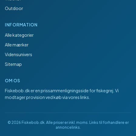
Outdoor
INFORMATION
Alle kategorier
Alle mærker
Vidensunivers
Sitemap
OM OS
Fiskebob.dk
er en prissammenligningsside for fiskegrej. Vi
modtager provision ved køb via vores links.
©
2026
Fiskebob.dk
. Alle priser er inkl. moms. Links til forhandlere er
annoncelinks.