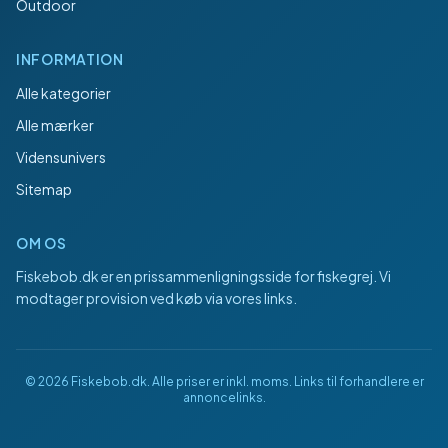
Outdoor
INFORMATION
Alle kategorier
Alle mærker
Vidensunivers
Sitemap
OM OS
Fiskebob.dk
er en prissammenligningsside for fiskegrej. Vi
modtager provision ved køb via vores links.
©
2026
Fiskebob.dk
. Alle priser er inkl. moms. Links til forhandlere er
annoncelinks.