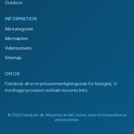
Outdoor
INFORMATION
Alle kategorier
Alle mærker
Vidensunivers
Sitemap
OM OS
Fiskebob.dk
er en prissammenligningsside for fiskegrej. Vi
modtager provision ved køb via vores links.
©
2026
Fiskebob.dk
. Alle priser er inkl. moms. Links til forhandlere er
annoncelinks.