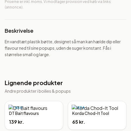
Priserne er inkl. moms. Vi modtager provision ved køb via links
(annonce).
Beskrivelse
En vandtæt plastik bøtte, designet så man kan hælde dip eller 
flavour ned til sine popups, uden de suger konstant. Fås i 
størrelse small og large.
Lignende produkter
Andre produkter i
boilies & popups
DT BAIT
KORDA
DT Bait flavours
Korda Chod-It Tool
139 kr.
65 kr.