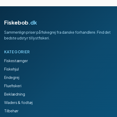
Fiskebob
.dk
Sammenlign priser på fiskegrej fra danske forhandlere. Find det
bedste udstyr til lystfiskeri.
KATEGORIER
Fiskestænger
Fiskehjul
Endegrej
Fluefiskeri
Beklædning
Waders & fodtøj
Tilbehør