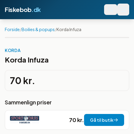
Fiskebob
.dk
Forside
/
Boilies & popups
/
Korda Infuza
KORDA
Korda Infuza
70 kr.
Sammenlign priser
70 kr.
Gå til butik